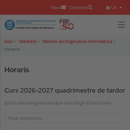
Vés al contingut
CA
Racó
Contacte
Llist
Image
Inici
>
Màsters
>
Màster en Enginyeria Informàtica
>
Horaris
Horaris
Curs 2026-2027 quadrimestre de tardor
Escriu les assignatures que vols afegir al teu horari.