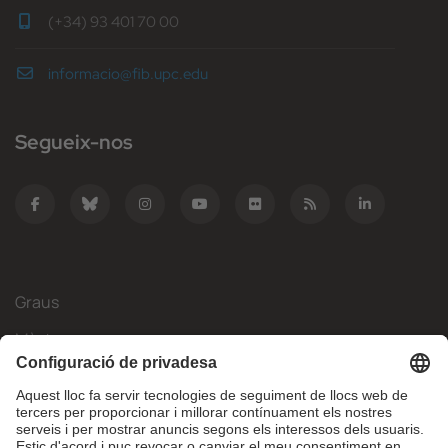
(+34) 93 401 70 00
informacio@fib.upc.edu
Segueix-nos
Graus
Màsters
Mobilitat Internacional
Recerca