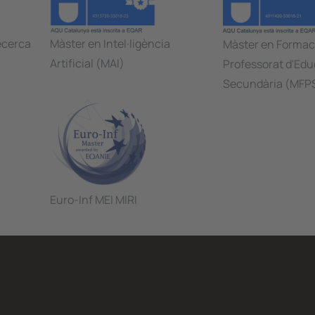
ecerca
Màster en Intel·ligència
Màster en Formaci
Artificial (MAI)
Professorat d'Edu
Secundària (MFP
Euro-Inf MEI MIRI