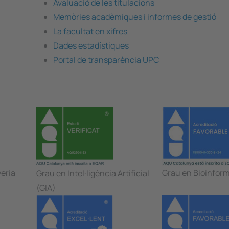
Avaluació de les titulacions
Memòries acadèmiques i informes de gestió
La facultat en xifres
Dades estadístiques
Portal de transparència UPC
yeria
Grau en Bioinform
Grau en Intel·ligència Artificial
(GIA)