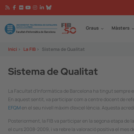
Vés al contingut
Continguts
Image
Graus
Màsters
Inici
>
La FIB
>
Sistema de Qualitat
Sistema de Qualitat
La Facultat d'Informàtica de Barcelona ha tingut sempre en
En aquest sentit, va participar com a centre docent de refe
EFQM
en el seu nivell màxim d'excel·lència. Aquesta acred
Posteriorment, la FIB va participar en la segona etapa de 
el curs 2008-2009, i va rebre la valoració positiva el mes 