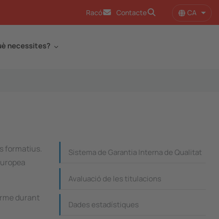
CA
Racó
Contacte
Llist
è necessites?
Continguts_dreta
s formatius.
Sistema de Garantia Interna de Qualitat
 europea
Avaluació de les titulacions
terme durant
Dades estadístiques