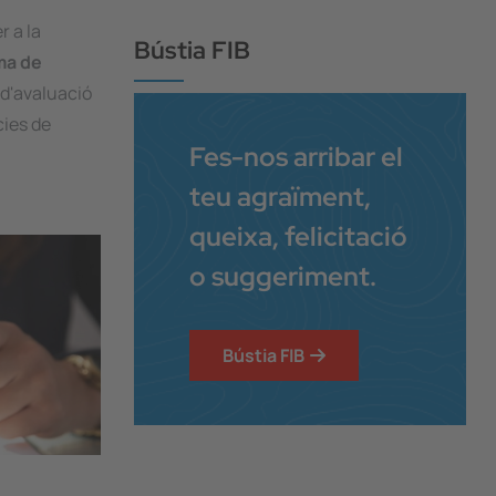
r a la
Bústia FIB
ma de
 d'avaluació
cies de
Fes-nos arribar el
teu agraïment,
queixa, felicitació
o suggeriment.
Bústia FIB