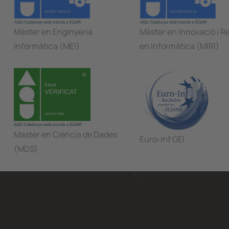
Màster en Enginyeria
Màster en Innovació i R
Informàtica (MEI)
en Informàtica (MIRI)
Master en Ciència de Dades
Euro-inf GEI
(MDS)