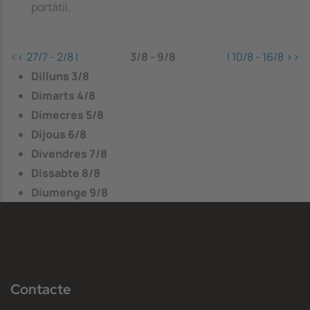
portàtil.
<<
27/7 - 2/8
|
3/8 - 9/8
|
10/8 - 16/8
>>
Dilluns
3/8
Dimarts
4/8
Dimecres
5/8
Dijous
6/8
Divendres
7/8
Dissabte
8/8
Diumenge
9/8
Contacte