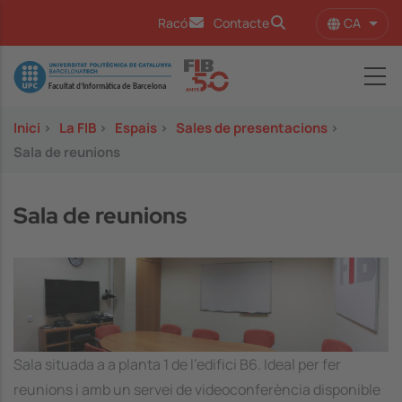
Vés al contingut
CA
Racó
Contacte
Llist
Image
Inici
>
La FIB
>
Espais
>
Sales de presentacions
>
Sala de reunions
Sala de reunions
Sala situada a a planta 1 de l'edifici B6. Ideal per fer
reunions i amb un servei de videoconferència disponible