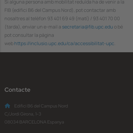
Si alguna persona amb mobilitat reduïda ha de venir a la
FIB (edifici B6 del Campus Nord), pot contactar amb
nosaltres al telèfon 93 401 69 49 (matí) / 93 401 70 00
(tarda), enviar un e-mail a
secretaria@fib.upc.edu
o bé
pot consultar la pàgina
web
https://inclusio.upc.edu/ca/accessibilitat-upc
.
Contacte
Edifici B6 del Campus Nord
C/Jordi Girona, 1-3
08034 BARCELONA Espanya