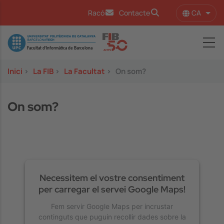
Vés al contingut
CA
Racó
Contacte
Llist
Image
Inici
>
La FIB
>
La Facultat
>
On som?
On som?
Necessitem el vostre consentiment
per carregar el servei Google Maps!
Fem servir Google Maps per incrustar
continguts que puguin recollir dades sobre la