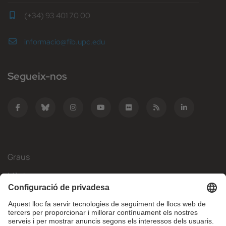
(+34) 93 401 70 00
informacio@fib.upc.edu
Segueix-nos
Graus
Màsters
Mobilitat Internacional
Recerca