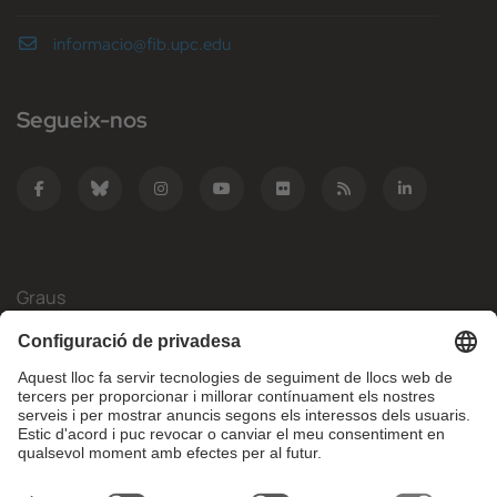
informacio@fib.upc.edu
Segueix-nos
Graus
Màsters
Mobilitat Internacional
Recerca
Empresa