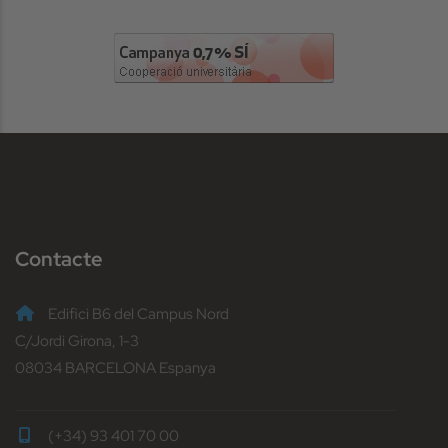
Image
Contacte
Edifici B6 del Campus Nord
C/Jordi Girona, 1-3
08034 BARCELONA Espanya
(+34) 93 401 70 00