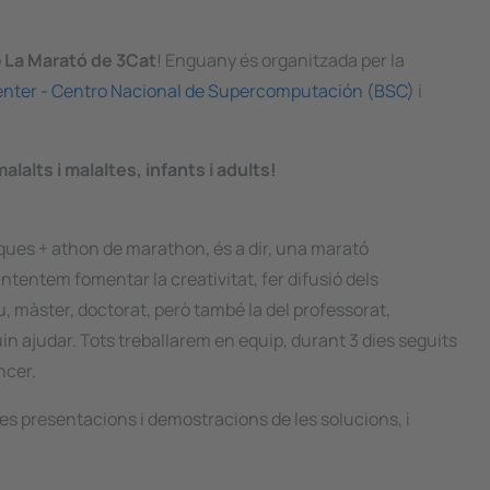
b
La Marató de 3Cat
! Enguany és organitzada per la
nter - Centro Nacional de Supercomputación (BSC)
i
alts i malaltes, infants i adults!
iques +
athon
de
marathon
, és a dir, una marató
tentem fomentar la creativitat, fer difusió dels
u, màster, doctorat, però també la del professorat,
uin ajudar. Tots treballarem en equip, durant 3 dies seguits
ncer.
les presentacions i demostracions de les solucions, i