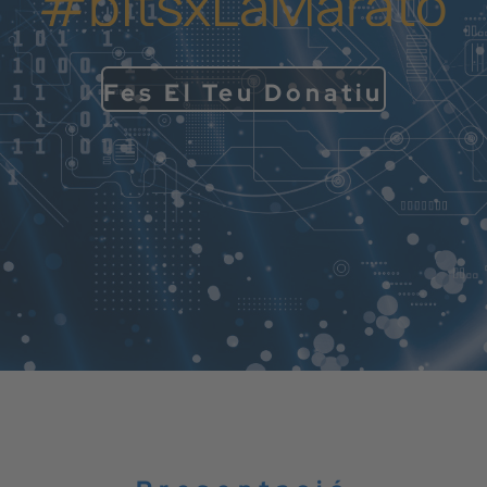
#bitsxLaMarató
Fes El Teu Donatiu