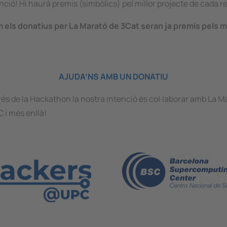
enció! Hi haurà premis (simbòlics) pel millor projecte de cada r
m els donatius per La Marató de 3Cat seran ja premis pels 
AJUDA’NS AMB UN DONATIU
és de la
Hackathon
la nostra intenció és col·laborar amb La M
C i més enllà!