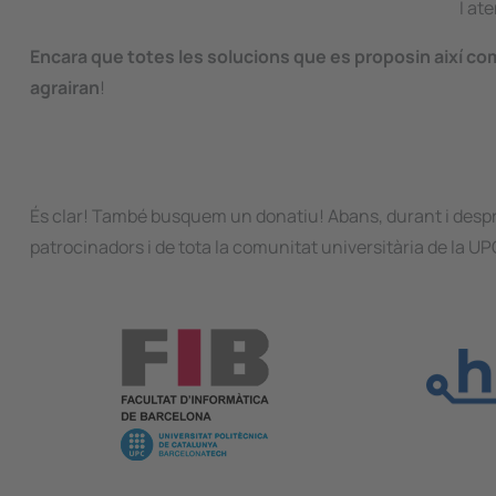
I at
Encara que totes les solucions que es proposin així co
agrairan
!
És clar! També busquem un donatiu! Abans, durant i despr
patrocinadors i de tota la comunitat universitària de la UP