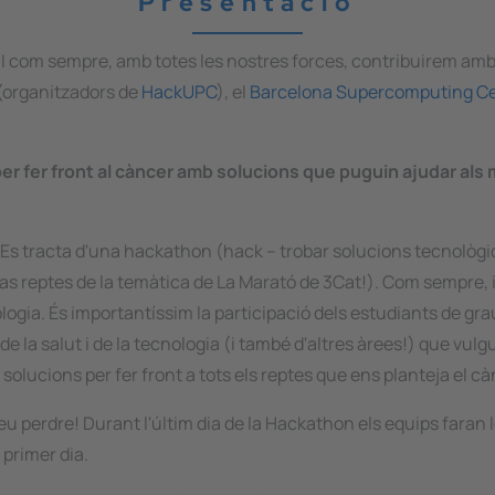
Presentació
! I com sempre, amb totes les nostres forces, contribuirem am
(organitzadors de
HackUPC
), el
Barcelona Supercomputing Ce
r fer front al càncer amb solucions que puguin ajudar als mal
 Es tracta d'una hackathon (
hack
– trobar solucions tecnològ
s reptes de la temàtica de La Marató de 3Cat!). Com sempre, in
logia. És importantíssim la participació dels estudiants de gra
e la salut i de la tecnologia (i també d'altres àrees!) que vulg
lucions per fer front a tots els reptes que ens planteja el cà
u perdre! Durant l'últim dia de la
Hackathon
els equips faran 
 primer dia.