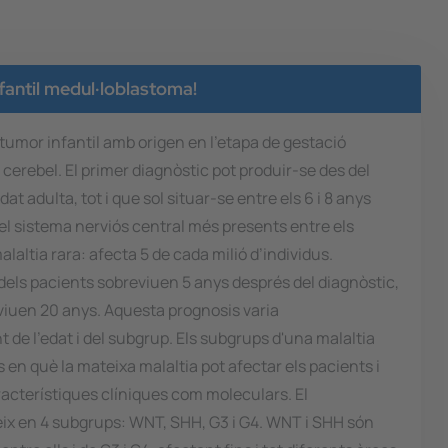
fantil medul·loblastoma!
tumor infantil amb origen en l’etapa de gestació
 cerebel. El primer diagnòstic pot produir-se des del
dat adulta, tot i que sol situar-se entre els 6 i 8 anys
del sistema nerviós central més presents entre els
malaltia rara: afecta 5 de cada milió d’individus.
ls pacients sobreviuen 5 anys després del diagnòstic,
iuen 20 anys. Aquesta prognosis varia
 de l'edat i del subgrup. Els subgrups d'una malaltia
en què la mateixa malaltia pot afectar els pacients i
acterístiques clíniques com moleculars. El
eix en 4 subgrups: WNT, SHH, G3 i G4. WNT i SHH són