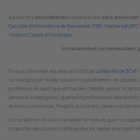
Aquest any
bitsxlaMarató
celebra el seu
setè aniversari
Facultat d’Informàtica de Barcelona (FIB)
,
Hackers@UPC
l'
Institut Català d'Oncologia
.
Us necessiten i us necessitem, pe
En què consisteix aquesta activitat de
La Marató de 3Cat
?
tecnològica per trobar solucions a problemes, en aquest ca
problemes de salut que es tracten i també, aplicar la tecno
personal investigador i qualsevol professional dels àmbits d
de forma presencial. Plegats, buscarem i desenvoluparem so
La
Hackathon
inclourà xerrades formatives que no us pode
propostes de solucions obtingudes als reptes plantejats el