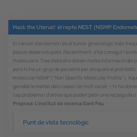
Hack the Uterus!: el repte NEST (NSMP Endometria
El càncer d'endometri és el tumor ginecològic més freqü
països desenvolupats. Recentment, s'ha conegut l'exist
moleculars. Tres d'ells ens donen molta informació del pr
però hi ha un grup de pacients per als quals el pronòstic 
molecular NSMP ("Non Specific Molecular Profile"). Aq
gairebé la meitat dels casos i és molt variat — hi ha don
cap problema i d’altres que poden patir una recaiguda o
Proposa:
L'institut de recerca Sant Pau
Punt de vista tecnològic