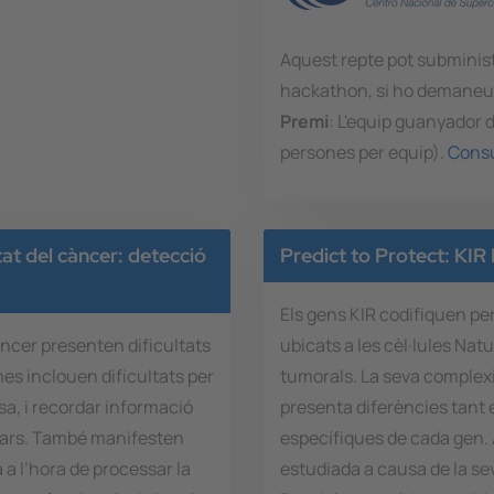
Aquest repte pot subminis
hackathon, si ho demaneu 
Premi
: L'equip guanyador 
persones per equip).
Consu
tat del càncer: detecció
Predict to Protect: KIR
Els gens KIR codifiquen pe
àncer presenten dificultats
ubicats a les cèl·lules Natu
mes inclouen dificultats per
tumorals. La seva complexi
a, i recordar informació
presenta diferències tant 
liars. També manifesten
específiques de cada gen.
a l’hora de processar la
estudiada a causa de la sev