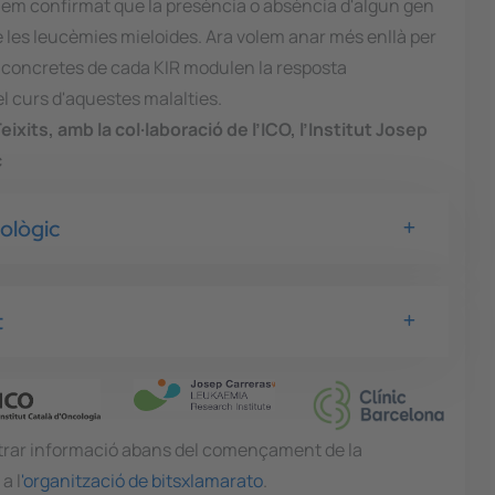
 hem confirmat que la presència o absència d'algun gen
de les leucèmies mieloides. Ara volem anar més enllà per
s concretes de cada KIR modulen la resposta
l curs d'aquestes malalties.
ixits, amb la col·laboració de l’ICO, l’Institut Josep
c
nològic
t
trar informació abans del començament de la
a l
'organització de bitsxlamarato
.