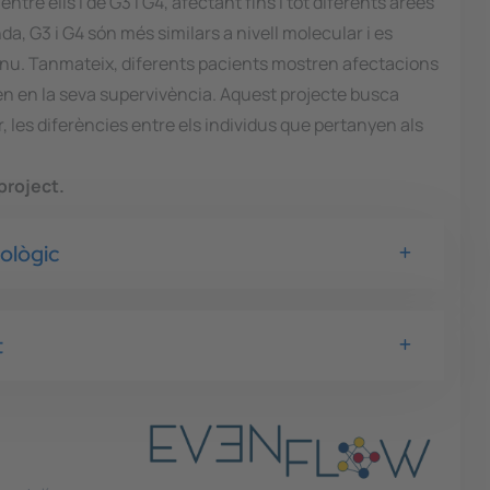
tre ells i de G3 i G4, afectant fins i tot diferents àrees
da, G3 i G4 són més similars a nivell molecular i es
inu. Tanmateix, diferents pacients mostren afectacions
xen en la seva supervivència. Aquest projecte busca
r, les diferències entre els individus que pertanyen als
project.
nològic
t