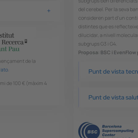
subgrups ben diferenciats en
del cerebel. Per la seva ban
consideren part d’un cont
distintes que es reflectei
dilucidar, a nivell molecula
subgrups G3 i G4.
Proposa:
BSC i EvenFlow 
omençament de la
rato
.
Punt de vista tec
emi de 100 € (màxim 4
Punt de vista salu