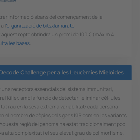
trar informació abans del començament de la
a l
'organització de bitsxlamarato
.
d'aquest repte obtindrà un premi de 100 € (màxim 4
lta les bases
.
 Decode Challenge per a les Leucèmies Mieloides
r uns receptors essencials del sistema immunitari,
ral Killer, amb la funció de detectar i eliminar cèl·lules
tat rau en la seva extrema variabilitat: cada persona
en el nombre de còpies dels gens KIR com en les variants
 Aquesta regió del genoma ha estat tradicionalment poc
a alta complexitat i el seu elevat grau de polimorfisme.