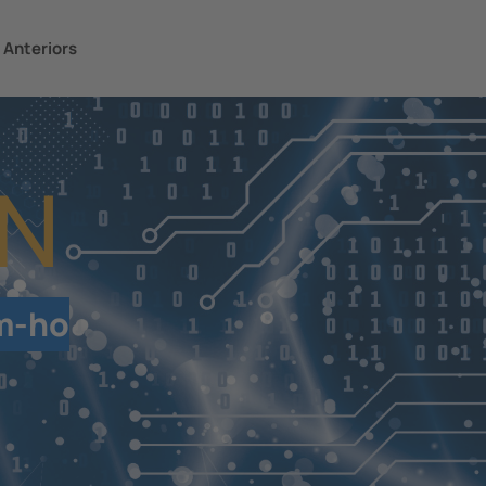
 Anteriors
N
m-ho