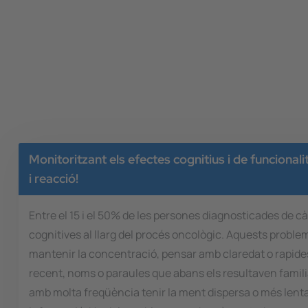
Monitoritzant els efectes cognitius i de funcionali
i reacció!
Entre el 15 i el 50% de les persones diagnosticades de c
cognitives al llarg del procés oncològic. Aquests proble
mantenir la concentració, pensar amb claredat o rapides
recent, noms o paraules que abans els resultaven fami
amb molta freqüència tenir la ment dispersa o més lenta 