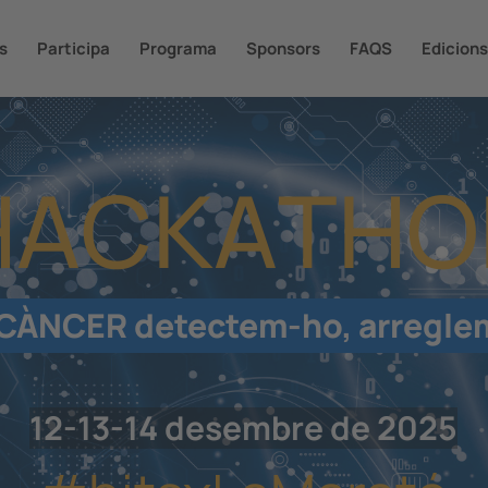
s
Participa
Programa
Sponsors
FAQS
Edicions
H
A
C
K
A
T
H
O
 CÀNCER detectem-ho, arregle
12-13-14 desembre de 2025