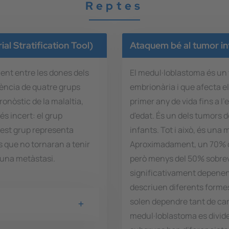
Reptes
l Stratification Tool)
Ataquem bé al tumor in
ent entre les dones dels
El medul·loblastoma és un 
ència de quatre grups
embrionària i que afecta el
onòstic de la malaltia,
primer any de vida fins a l'e
és incert: el grup
d'edat. És un dels tumors 
uest grup representa
infants. Tot i això, és una 
es que no tornaran a tenir
Aproximadament, un 70% de
 una metàstasi.
però menys del 50% sobrev
significativament depenent
descriuen diferents formes 
solen dependre tant de car
medul·loblastoma es divid