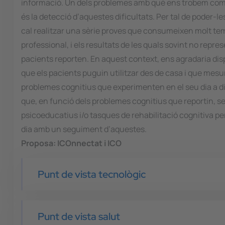
informació. Un dels problemes amb què ens trobem com a
és la detecció d’aquestes dificultats. Per tal de poder
cal realitzar una sèrie proves que consumeixen molt te
professional, i els resultats de les quals sovint no repres
pacients reporten. En aquest context, ens agradaria disp
que els pacients puguin utilitzar des de casa i que mesu
problemes cognitius que experimenten en el seu dia a di
que, en funció dels problemes cognitius que reportin, s
psicoeducatius i/o tasques de rehabilitació cognitiva per 
dia amb un seguiment d’aquestes.
Proposa:
ICOnnectat i ICO
Punt de vista tecnològic
Punt de vista salut