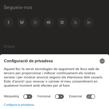
Segueix-nos
Graus
Màsters
Mobilitat Internacional
Recerca
Empresa
La FIB
Què necessites?