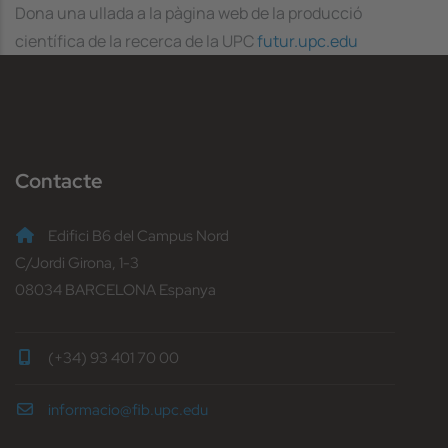
Dona una ullada a la pàgina web de la producció
científica de la recerca de la UPC
futur.upc.edu
Contacte
Edifici B6 del Campus Nord
C/Jordi Girona, 1-3
08034 BARCELONA Espanya
(+34) 93 401 70 00
informacio@fib.upc.edu