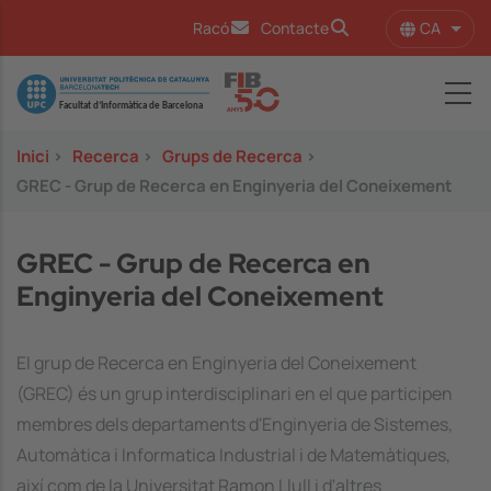
Vés al contingut
CA
Racó
Contacte
Llist
Image
Inici
>
Recerca
>
Grups de Recerca
>
GREC - Grup de Recerca en Enginyeria del Coneixement
GREC - Grup de Recerca en
Enginyeria del Coneixement
El grup de Recerca en Enginyeria del Coneixement
(GREC) és un grup interdisciplinari en el que participen
membres dels departaments d'Enginyeria de Sistemes,
Automàtica i Informatica Industrial i de Matemàtiques,
així com de la Universitat Ramon Llull i d'altres