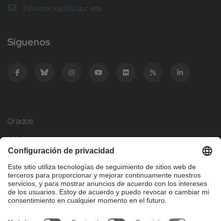
informacio@fib.upc.edu
Síguenos
Grados
Másteres
Movilidad Internacional
Investigación
Empresa
La FIB