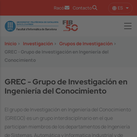
Pasar al contenido principal
ES
Racó
Contacto
Lista
Image
Inicio
>
Investigación
>
Grupos de Investigación
>
GREC - Grupo de Investigación en Ingeniería del
Conocimiento
GREC - Grupo de Investigación en
Ingeniería del Conocimiento
El grupo de Investigación en Ingeniería del Conocimiento
(GRIEGO) es un grupo interdisciplinario en el que
participan miembros de los departamentos de Ingeniería
de Sistemas, Automática y Informatica Industrial y de