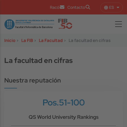
Pasar al contenido principal
ES
Racó
Contacto
Lista
Image
Inicio
>
La FIB
>
La Facultad
>
La facultad en cifras
La facultad en cifras
Nuestra reputación
Pos.51-100
QS World University Rankings