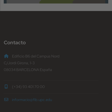
Contacto
Edificio B6 del Campus Nord
C/Jordi Girona, 1-3
08034 BARCELONA España
(+34) 93 401 70 00
informacio@fib.upc.edu