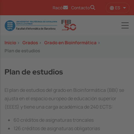
Pasar al contenido principal
ES
Racó
Contacto
Lista
Image
Inicio
>
Grados
>
Grado en Bioinformática
>
Plan de estudios
Plan de estudios
El plan de estudios del grado en Bioinformática (BBI) se
ajusta en el espacio europeo de educación superior
(EEES) y tiene una carga académica de 240 ECTS:
60 créditos de asignaturas troncales
126 créditos de asignaturas obligatorias