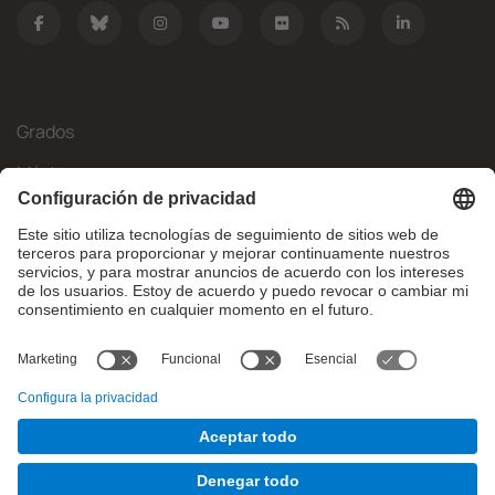
Grados
Másteres
Movilidad Internacional
Investigación
Empresa
La FIB
¿Qué necesitas?
© Facultat d'Informàtica de Barcelona - Universitat Politècnica
de Catalunya - BarcelonaTech