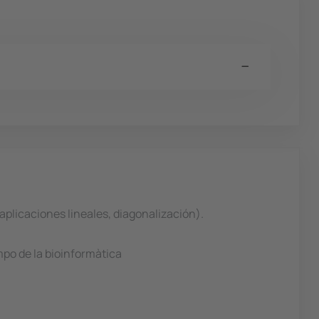
aplicaciones lineales, diagonalización).
mpo de la bioinformàtica