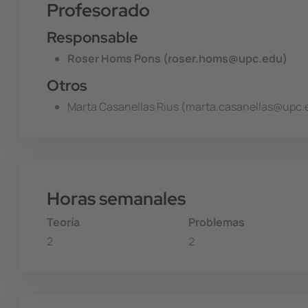
Profesorado
Responsable
Roser Homs Pons (roser.homs@upc.edu)
Otros
Marta Casanellas Rius (marta.casanellas@upc.
Horas semanales
Teoría
Problemas
2
2