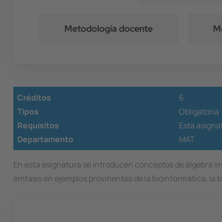
Metodología docente
Mé
Créditos
6
Tipos
Obligatoria
Requisitos
Esta asignat
Departamento
MAT
En esta asignatura se introducen conceptos de álgebra li
émfasis en ejemplos provinentes de la bioinformática, la b