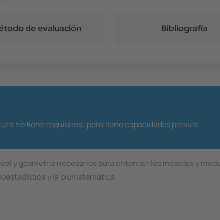
todo de evaluación
Bibliografía
ura no tiene requisitos ,
pero tiene capacidades previas
neal y geometria necesarios para entender los métodos y mode
ioestadística y la biomatemática.