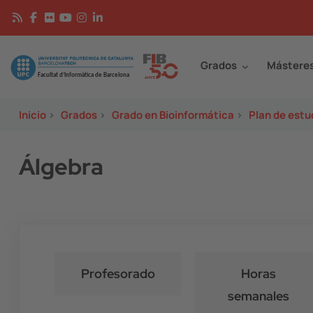
Pasar al contenido principal
Continguts
Image
Grados
Mástere
Inicio
>
Grados
>
Grado en Bioinformática
>
Plan de estu
Álgebra
Profesorado
Horas
semanales