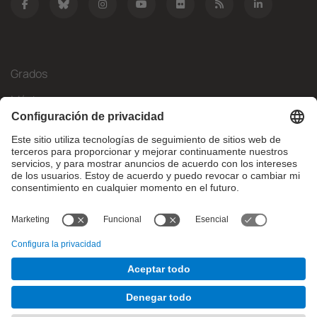
Grados
Másteres
Movilidad Internacional
Investigación
Empresa
La FIB
¿Qué necesitas?
© Facultat d'Informàtica de Barcelona - Universitat Politècnica
de Catalunya - BarcelonaTech