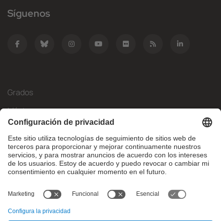
Síguenos
Grados
Másteres
Movilidad Internacional
Investigación
Empresa
La FIB
¿Qué necesitas?