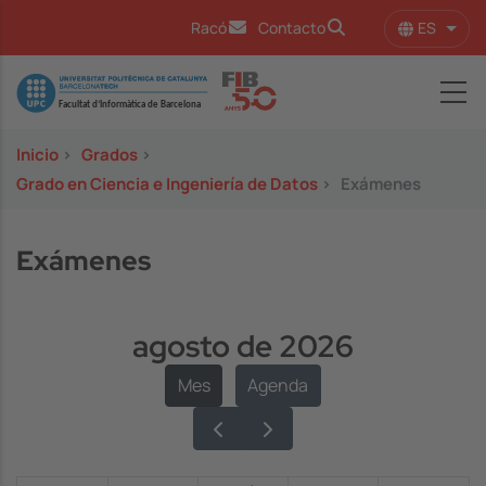
Pasar al contenido principal
ES
Racó
Contacto
Lista
Image
Inicio
>
Grados
>
Grado en Ciencia e Ingeniería de Datos
>
Exámenes
Exámenes
agosto de 2026
Mes
Agenda