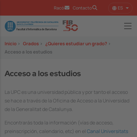
Pasar al contenido principal
ES
Racó
Contacto
Lista
Image
Inicio
>
Grados
>
¿Quieres estudiar un grado?
>
Acceso a los estudios
Acceso a los estudios
La UPC es una universidad pública y por tanto el acceso
se hace a través de la Oficina de Acceso a la Universidad
de la
Generalitat de Catalunya
.
Encontrarás toda la información (vías de acceso,
preinscripción, calendario, etc) en el
Canal Universitats