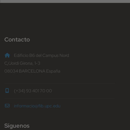
Contacto
Edificio B6 del Campus Nord
C/Jordi Girona, 1-3
08034 BARCELONA España
(+34) 93 401 70 00
informacio@fib.upc.edu
Síguenos