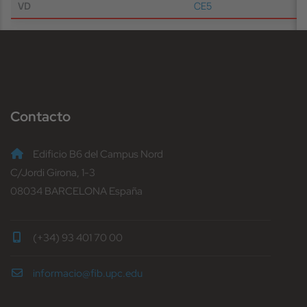
VD
CE5
Contacto
Edificio B6 del Campus Nord
C/Jordi Girona, 1-3
08034 BARCELONA España
(+34) 93 401 70 00
informacio@fib.upc.edu