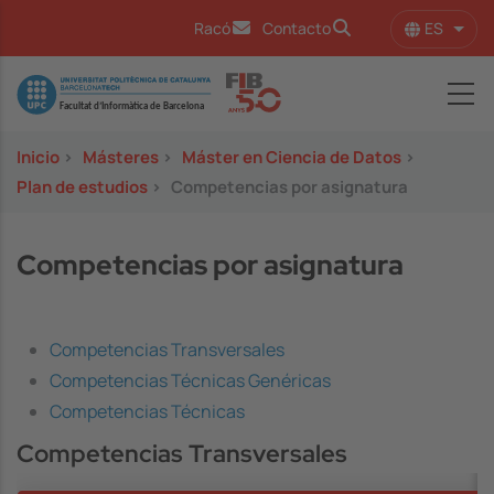
Pasar al contenido principal
ES
Racó
Contacto
Lista
Image
Inicio
>
Másteres
>
Máster en Ciencia de Datos
>
Plan de estudios
>
Competencias por asignatura
Competencias por asignatura
Competencias Transversales
Competencias Técnicas Genéricas
Competencias Técnicas
Competencias Transversales