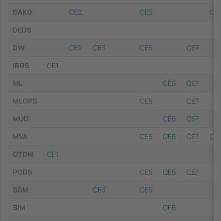
DAKD
CE2
CE5
CE
DEDS
DW
CE2
CE3
CE5
CE7
IRRS
CE1
ML
CE6
CE7
MLOPS
CE5
CE7
MUD
CE6
CE7
MVA
CE5
CE6
CE7
CE
OTDM
CE1
PODS
CE5
CE6
CE7
SDM
CE3
CE5
SIM
CE6