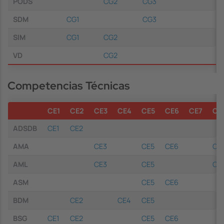
PODS
CG2
CG3
SDM
CG1
CG3
SIM
CG1
CG2
VD
CG2
Competencias Técnicas
CE1
CE2
CE3
CE4
CE5
CE6
CE7
CE
ADSDB
CE1
CE2
AMA
CE3
CE5
CE6
CE
AML
CE3
CE5
CE
ASM
CE5
CE6
BDM
CE2
CE4
CE5
BSG
CE1
CE2
CE5
CE6