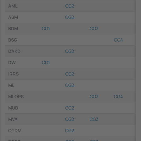
AML
CG2
ASM
CG2
BDM
CG1
CG3
BSG
CG4
DAKD
CG2
DW
CG1
IRRS
CG2
ML
CG2
MLOPS
CG3
CG4
MUD
CG2
MVA
CG2
CG3
OTDM
CG2