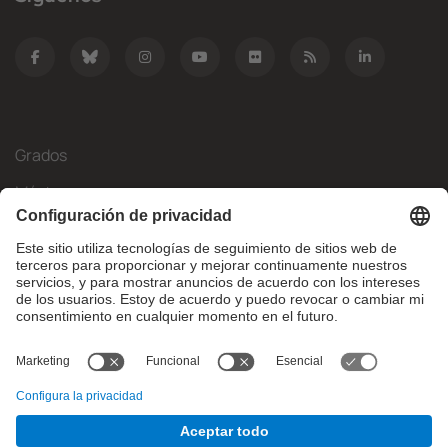
Grados
Másteres
Movilidad Internacional
Investigación
Empresa
La FIB
¿Qué necesitas?