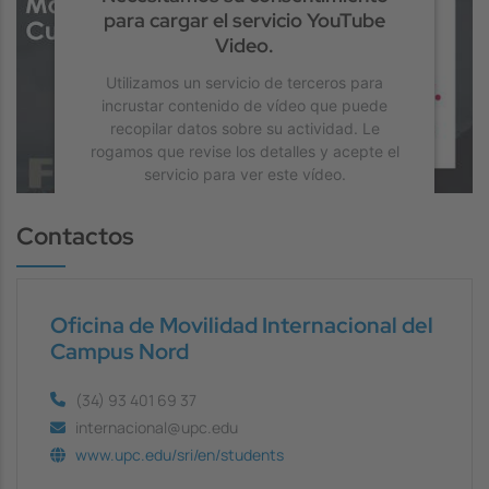
para cargar el servicio YouTube
Video.
Utilizamos un servicio de terceros para
incrustar contenido de vídeo que puede
recopilar datos sobre su actividad. Le
rogamos que revise los detalles y acepte el
servicio para ver este vídeo.
Contactos
Más información
Aceptar
Oficina de Movilidad Internacional del
powered by
Usercentrics Consent
Campus Nord
Management Platform
(34) 93 401 69 37
internacional@upc.edu
www.upc.edu/sri/en/students