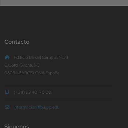
Contacto
Edificio B6 del Campus Nord
C/Jordi Girona, 1-3
08034 BARCELONA España
(+34) 93 401 70 00
informacio@fib.upc.edu
Síguenos