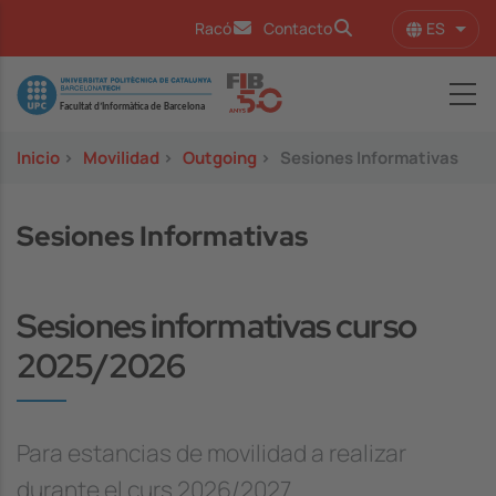
Pasar al contenido principal
ES
Racó
Contacto
Lista
Image
Inicio
>
Movilidad
>
Outgoing
>
Sesiones Informativas
Sesiones Informativas
Sesiones informativas curso
2025/2026
Para estancias de movilidad a realizar
durante el curs 2026/2027