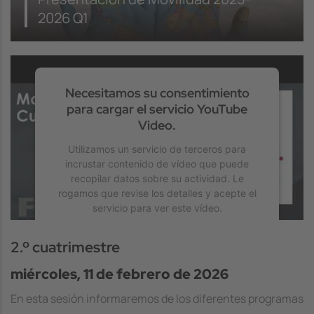
2026 Q1
Necesitamos su consentimiento
para cargar el servicio YouTube
Video.
Utilizamos un servicio de terceros para
incrustar contenido de vídeo que puede
recopilar datos sobre su actividad. Le
rogamos que revise los detalles y acepte el
servicio para ver este vídeo.
2.º cuatrimestre
Más información
miércoles, 11 de febrero de 2026
Aceptar
En esta sesión informaremos de los diferentes programas
powered by
Usercentrics Consent