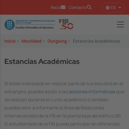
Pasar al contenido principal
ES
Racó
Contacto
Lista
Image
Inicio
>
Movilidad
>
Outgoing
>
Estancias Académicas
Estancias Académicas
Si estás interesado en realizar parte de tus estudios en el
extranjero, puedes asistir a las
sesiones informativas
que
se realizan durante el curso académico o también
puedes venir a informarte al Área de Relaciones
Internacionales de la FIB en la planta baja del edificio B6.
El estudiantado de la FIB puede participar en diferentes