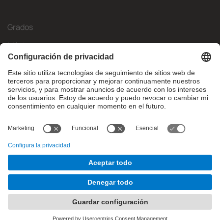
Grados
Másteres
Movilidad Internacional
Investigación
Empresa
La FIB
¿Qué necesitas?
© Facultat d'Informàtica de Barcelona - Universitat Politècnica
de Catalunya - BarcelonaTech
Contacto
Aviso legal
Configuración de privadesa