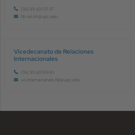
(34) 93 401 07 37
fib.rel.int@upc.edu
Vicedecanato de Relaciones
Internacionales
(34) 93 401 69 61
vd.internacionals.fib@upc.edu