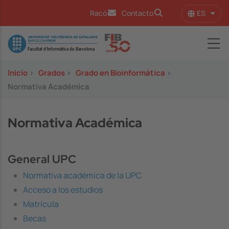
Pasar al contenido principal
ES
Racó
Contacto
Lista
Image
Inicio
>
Grados
>
Grado en Bioinformática
>
Normativa Académica
Normativa Académica
General UPC
Normativa académica de la UPC
Acceso a los estudios
Matrícula
Becas