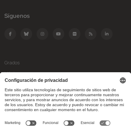
Síguenos
Grados
Másteres
Movilidad Internacional
Investigación
Empresa
La FIB
¿Qué necesitas?