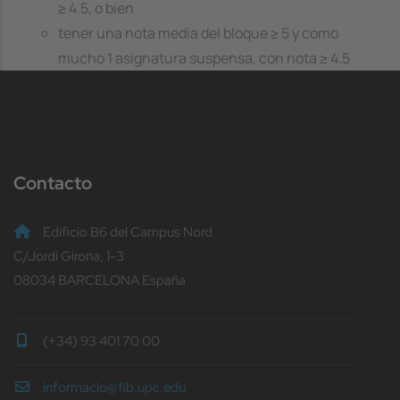
≥ 4.5, o bien
tener una nota media del bloque ≥ 5 y como
mucho 1 asignatura suspensa, con nota ≥ 4.5
Contacto
Edificio B6 del Campus Nord
C/Jordi Girona, 1-3
08034 BARCELONA España
(+34) 93 401 70 00
informacio@fib.upc.edu