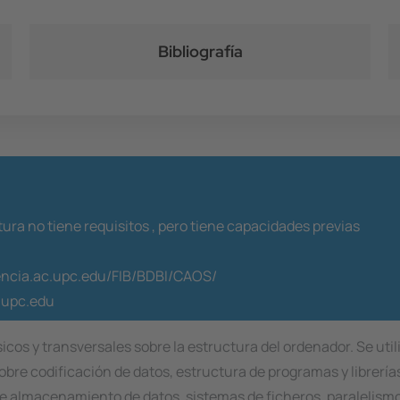
Bibliografía
ura no tiene requisitos ,
pero tiene capacidades previas
encia.ac.upc.edu/FIB/BDBI/CAOS/
.upc.edu
s y transversales sobre la estructura del ordenador. Se utiliz
obre codificación de datos, estructura de programas y librería
e almacenamiento de datos, sistemas de ficheros, paralelismo