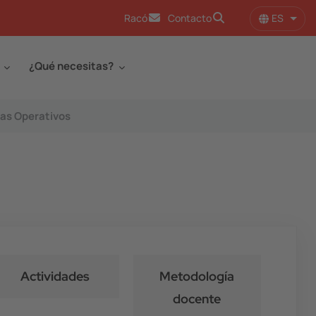
ES
Racó
Contacto
Lista
¿Qué necesitas?
as Operativos
Actividades
Metodología
docente