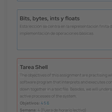
Bits, bytes, ints y floats
Esta lección se centra en la representación finita d
implementación de operaciones básicas.
Tarea Shell
The objectives of this assignment are practising wi
software program that interprets and executes comm
down together in a text file. Besides, we will und
active processes of the system.
Objetivos:
4
5
6
Semana:
4 (Fuera de horario lectivo)