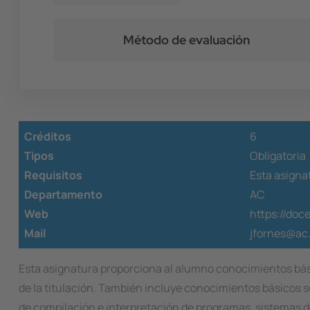
Método de evaluación
Créditos
6
Tipos
Obligatoria
Requisitos
Esta asignat
Departamento
AC
Web
https://doc
Mail
jfornes@ac
Esta asignatura proporciona al alumno conocimientos básico
de la titulación. También incluye conocimientos básicos s
de compilación e interpretación de programas, sistemas d