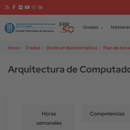
Pasar al contenido principal
Continguts
Image
Grados
Mástere
Inicio
>
Grados
>
Grado en Bioinformática
>
Plan de estu
Arquitectura de Computado
Horas
Competencias
semanales