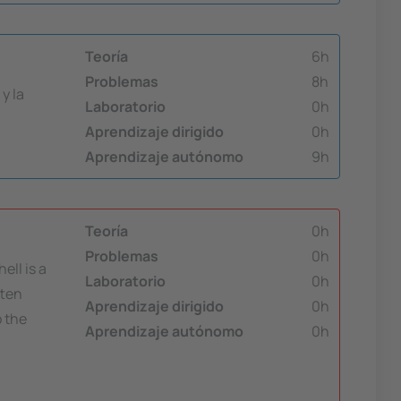
Teoría
6h
Problemas
8h
y la
Laboratorio
0h
Aprendizaje dirigido
0h
Aprendizaje autónomo
9h
Teoría
0h
Problemas
0h
ell is a
Laboratorio
0h
tten
Aprendizaje dirigido
0h
o the
Aprendizaje autónomo
0h