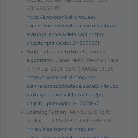
9781484245231
https://ebookcentral-proquest-
com.recursos.biblioteca.upc.edu/lib/upc
atalunya-ebooks/detail.action?pq-
origsite=primo&docID=5909881
An Introduction to bioinformatics
algorithms
- Jones, Neil C; Pevzner, Pavel,
MIT Press, 2004. ISBN: 9780262101066
https://ebookcentral-proquest-
com.recursos.biblioteca.upc.edu/lib/upc
atalunya-ebooks/detail.action?pq-
origsite=primo&docID=3338847
Learning Python
- Mark Lutz, O'Reilly
Media, Inc, 2025. ISBN: 9781098171278
https://ebookcentral-proquest-
com.recursos.biblioteca.upc.edu/lib/upc