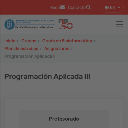
Pasar al contenido principal
ES
Racó
Contacto
Lista
Image
Inicio
>
Grados
>
Grado en Bioinformática
>
Plan de estudios
>
Asignaturas
>
Programación Aplicada III
Programación Aplicada III
Profesorado