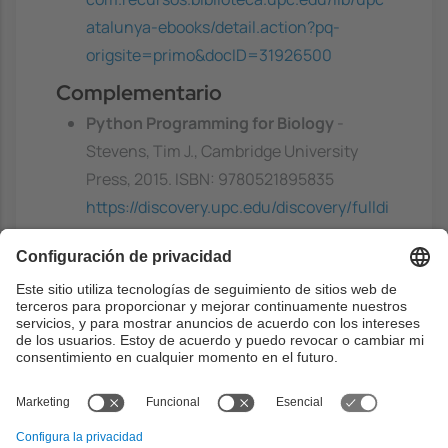
atalunya-ebooks/detail.action?pq-
origsite=primo&docID=31926500
Complementario
Python Programming for Biology
-
Stevens, Tim J., Cambridge University
Press, 2015. ISBN: 9780521895835
https://discovery.upc.edu/discovery/fulldi
splay?
docid=alma991005219278706711&contex
t=L&vid=34CSUC_UPC:VU1&lang=ca
Capacidades previas