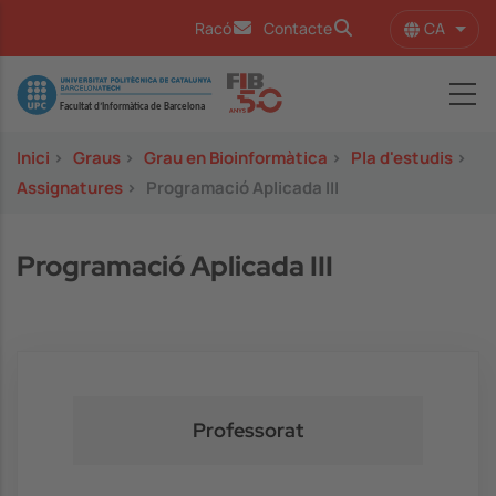
Vés al contingut
CA
Racó
Contacte
Llist
Image
Inici
>
Graus
>
Grau en Bioinformàtica
>
Pla d'estudis
>
Assignatures
>
Programació Aplicada III
Programació Aplicada III
Professorat