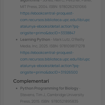
algorithms
- Jones, Neil C; Pevzner, Pavel,
MIT Press, 2004. ISBN: 9780262101066
https://ebookcentral-proquest-
com.recursos.biblioteca.upc.edu/lib/upc
atalunya-ebooks/detail.action?pq-
origsite=primo&docID=3338847
Learning Python
- Mark Lutz, O'Reilly
Media, Inc, 2025. ISBN: 9781098171278
https://ebookcentral-proquest-
com.recursos.biblioteca.upc.edu/lib/upc
atalunya-ebooks/detail.action?pq-
origsite=primo&docID=31926500
Complementari
Python Programming for Biology
-
Stevens, Tim J., Cambridge University
Press, 2015. ISBN: 9780521895835