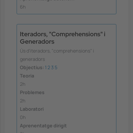
6h
Iteradors, "Comprehensions" i
Generadors
Ús d'iteradors, "comprehensions" i
generadors
Objectius:
1
2
3
5
Teoria
2h
Problemes
2h
Laboratori
0h
Aprenentatge dirigit