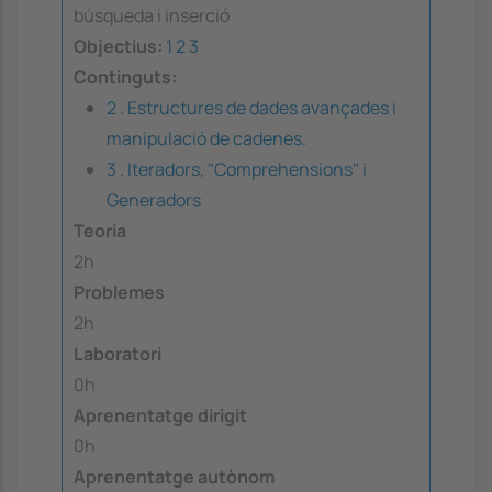
búsqueda i inserció
Objectius:
1
2
3
Continguts:
2 . Estructures de dades avançades i
manipulació de cadenes.
3 . Iteradors, "Comprehensions" i
Generadors
Teoria
2h
Problemes
2h
Laboratori
0h
Aprenentatge dirigit
0h
Aprenentatge autònom