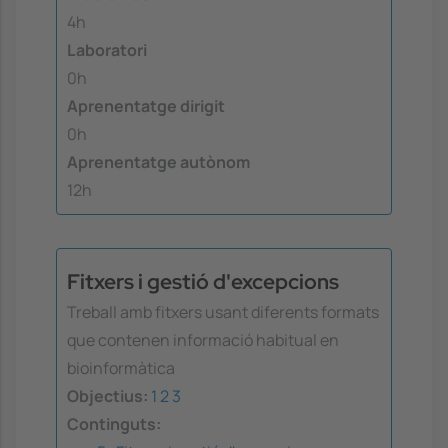
4h
Laboratori
0h
Aprenentatge dirigit
0h
Aprenentatge autònom
12h
Fitxers i gestió d'excepcions
Treball amb fitxers usant diferents formats
que contenen informació habitual en
bioinformàtica
Objectius:
1
2
3
Continguts: