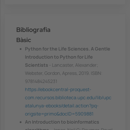
Bibliografia
Bàsic
Python for the Life Sciences. A Gentle
Introduction to Python for Life
Scientists
- Lancaster, Alexander;
Webster, Gordon, Apress, 2019. ISBN:
9781484245231
https://ebookcentral-proquest-
com.recursos.biblioteca.upc.edu/lib/upc
atalunya-ebooks/detail.action?pq-
origsite=primo&docID=5909881
An Introduction to bioinformatics