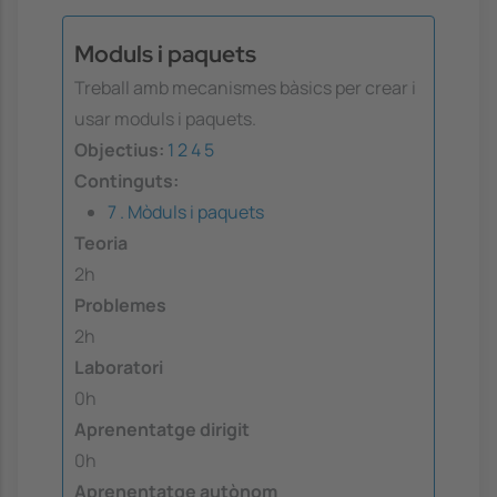
Moduls i paquets
Treball amb mecanismes bàsics per crear i
usar moduls i paquets.
Objectius:
1
2
4
5
Continguts:
7 . Mòduls i paquets
Teoria
2h
Problemes
2h
Laboratori
0h
Aprenentatge dirigit
0h
Aprenentatge autònom