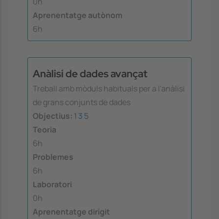
0h
Aprenentatge autònom
6h
Anàlisi de dades avançat
Treball amb mòduls habituals per a l'anàlisi
de grans conjunts de dades
Objectius:
1
3
5
Teoria
6h
Problemes
6h
Laboratori
0h
Aprenentatge dirigit