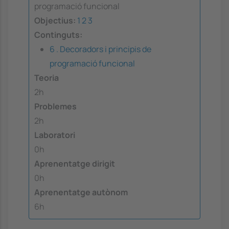
programació funcional
Objectius:
1
2
3
Continguts:
6 . Decoradors i principis de
programació funcional
Teoria
2h
Problemes
2h
Laboratori
0h
Aprenentatge dirigit
0h
Aprenentatge autònom
6h