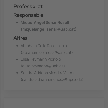
Professorat
Responsable
Miquel Angel Senar Rosell
(miquelangel.senar@uab.cat)
Altres
Abraham De la Rosa Ibarra
(abraham.delarosa@uab.cat)
Elisa Heymann Pignolo
(elisa.heymann@uab.es)
Sandra Adriana Mendez Valerio
(sandra.adriana.mendez@upc.edu)