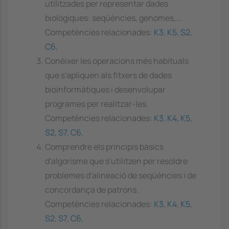
utilitzades per representar dades
biològiques: seqüències, genomes,...
Competències relacionades:
K3
,
K5
,
S2
,
C6
,
Conèixer les operacions més habituals
que s'apliquen als fitxers de dades
bioinformàtiques i desenvolupar
programes per realitzar-les.
Competències relacionades:
K3
,
K4
,
K5
,
S2
,
S7
,
C6
,
Comprendre els principis bàsics
d'algorisme que s'utilitzen per resoldre
problemes d'alineació de seqüències i de
concordança de patrons.
Competències relacionades:
K3
,
K4
,
K5
,
S2
,
S7
,
C6
,