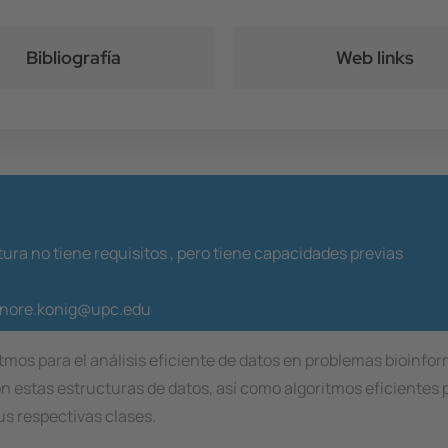
Bibliografía
Web links
ura no tiene requisitos ,
pero tiene capacidades previas
eonore.konig@upc.edu
tmos para el análisis eficiente de datos en problemas bioinfor
con estas estructuras de datos, así como algoritmos eficientes
us respectivas clases.