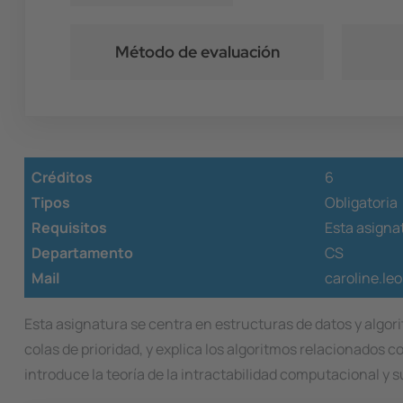
Método de evaluación
Créditos
6
Tipos
Obligatoria
Requisitos
Esta asignat
Departamento
CS
Mail
caroline.l
Esta asignatura se centra en estructuras de datos y algori
colas de prioridad, y explica los algoritmos relacionados 
introduce la teoría de la intractabilidad computacional y s