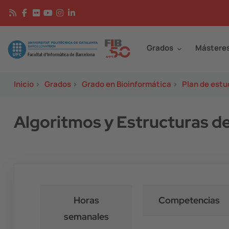
Pasar al contenido principal
Continguts
Image
Grados
Mástere
Inicio
>
Grados
>
Grado en Bioinformática
>
Plan de estu
Algoritmos y Estructuras d
Horas
Competencias
semanales