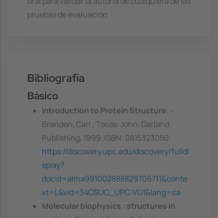
oral para validar la autoría de cualquiera de las
pruebas de evaluación
Bibliografía
Básico
Introduction to Protein Structure.
-
Branden, Carl ; Tooze, John, Garland
Publishing, 1999. ISBN: 0815323050
https://discovery.upc.edu/discovery/fulldi
splay?
docid=alma991002888829706711&conte
xt=L&vid=34CSUC_UPC:VU1&lang=ca
Molecular biophysics : structures in