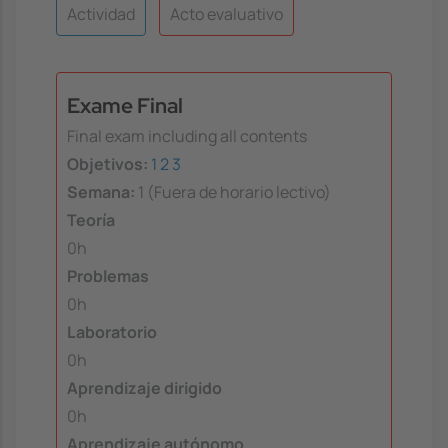
Actividad
Acto evaluativo
Exame Final
Final exam including all contents
Objetivos:
1
2
3
Semana:
1 (Fuera de horario lectivo)
Teoría
0h
Problemas
0h
Laboratorio
0h
Aprendizaje dirigido
0h
Aprendizaje autónomo