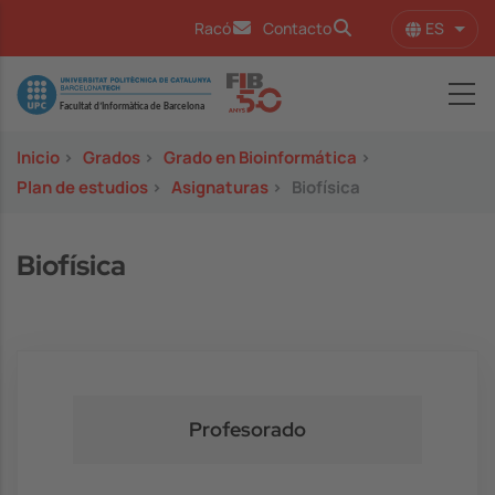
Pasar al contenido principal
ES
Racó
Contacto
Lista
Image
Inicio
>
Grados
>
Grado en Bioinformática
>
Plan de estudios
>
Asignaturas
>
Biofísica
Biofísica
Profesorado