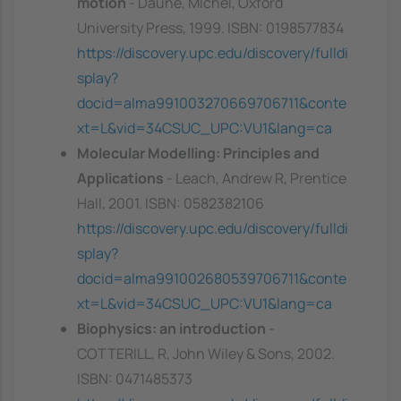
motion
- Daune, Michel, Oxford
University Press, 1999. ISBN: 0198577834
https://discovery.upc.edu/discovery/fulldi
splay?
docid=alma991003270669706711&conte
xt=L&vid=34CSUC_UPC:VU1&lang=ca
Molecular Modelling: Principles and
Applications
- Leach, Andrew R, Prentice
Hall, 2001. ISBN: 0582382106
https://discovery.upc.edu/discovery/fulldi
splay?
docid=alma991002680539706711&conte
xt=L&vid=34CSUC_UPC:VU1&lang=ca
Biophysics: an introduction
-
COTTERILL, R, John Wiley & Sons, 2002.
ISBN: 0471485373