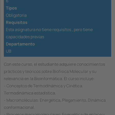
6
Tipos
Obligatoria
Requisitos
Esta asignatura no tiene requisitos ,
pero tiene
capacidades previas
Departamento
UB
Con este curso, el estudiante adquiere conocimientos
prácticos y teóricos sobre Biofísica Molecular y su
relevancia en la Bioinformática. El curso incluye:
- Conceptos de Termodinámica y Cinética.
Termodinámica estadística.
- Macromoléculas: Energética, Plegamiento, Dinámica
conformacional.
- Procesos macromoleculares: Energética de enlace y