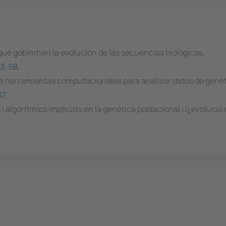
ue gobiernan la evolución de las secuencias biológicas.
3
,
S8
,
 de herramientas computacionales para analizar datos de gené
S7
,
 i algorítmics implicats en la genètica poblacional i l¿evolució