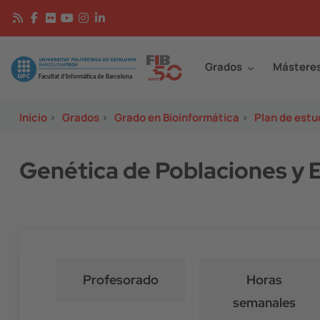
Pasar al contenido principal
Continguts
Image
Grados
Mástere
Inicio
>
Grados
>
Grado en Bioinformática
>
Plan de estu
Genética de Poblaciones y 
Profesorado
Horas
semanales