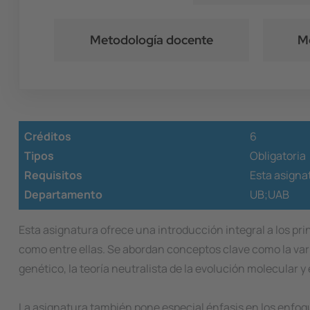
Metodología docente
Mé
Créditos
6
Tipos
Obligatoria
Requisitos
Esta asignat
Departamento
UB;UAB
Esta asignatura ofrece una introducción integral a los pr
como entre ellas. Se abordan conceptos clave como la varia
genético, la teoría neutralista de la evolución molecular y
La asignatura también pone especial énfasis en los enfoqu