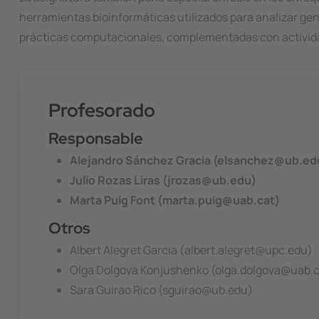
herramientas bioinformáticas utilizados para analizar ge
prácticas computacionales, complementadas con actividad
Profesorado
Responsable
Alejandro Sánchez Gracia (elsanchez@ub.ed
Julio Rozas Liras (jrozas@ub.edu)
Marta Puig Font (marta.puig@uab.cat)
Otros
Albert Alegret Garcia (albert.alegret@upc.edu)
Olga Dolgova Konjushenko (olga.dolgova@uab.c
Sara Guirao Rico (sguirao@ub.edu)