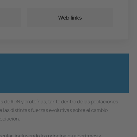
Web links
s de ADN y proteínas, tanto dentro de las poblaciones
e las distintas fuerzas evolutivas sobre el cambio
peciación.
ular, incluyendo los principales algoritmos y