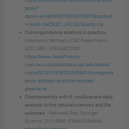
splay?
docid=alma991001195129706711&context
=L&vid=34CSUC_UPC:VU1&lang=ca
Correspondence analysis in practice
-
Greenacre, Michael J, CRC Press/Taylor,
2017. ISBN: 9781498731782
https://www-taylorfrancis-
com.recursos.biblioteca.upc.edu/books/
mono/10.1201/9781315369983/correspond
ence-analysis-practice-michael-
greenacre
Chemometrics with R: multivariate data
analysis in the natural sciences and life
sciences
- Wehrens, Ron, Springer
Science, 2011. ISBN: 9786613086648
https://link-springer-