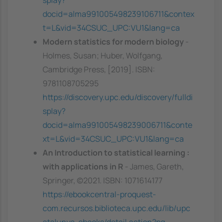
docid=alma991005498239106711&contex
t=L&vid=34CSUC_UPC:VU1&lang=ca
Modern statistics for modern biology
-
Holmes, Susan; Huber, Wolfgang,
Cambridge Press, [2019]. ISBN:
9781108705295
https://discovery.upc.edu/discovery/fulldi
splay?
docid=alma991005498239006711&conte
xt=L&vid=34CSUC_UPC:VU1&lang=ca
An Introduction to statistical learning :
with applications in R
- James, Gareth,
Springer, ©2021. ISBN: 1071614177
https://ebookcentral-proquest-
com.recursos.biblioteca.upc.edu/lib/upc
atalunya-ebooks/detail.action?pq-