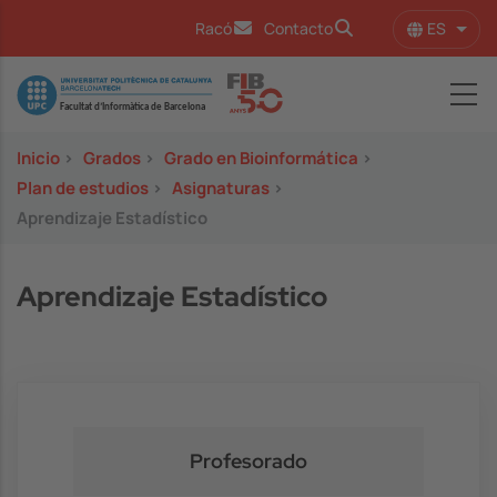
Pasar al contenido principal
ES
Racó
Contacto
Lista
Image
Inicio
>
Grados
>
Grado en Bioinformática
>
Plan de estudios
>
Asignaturas
>
Aprendizaje Estadístico
Aprendizaje Estadístico
Profesorado