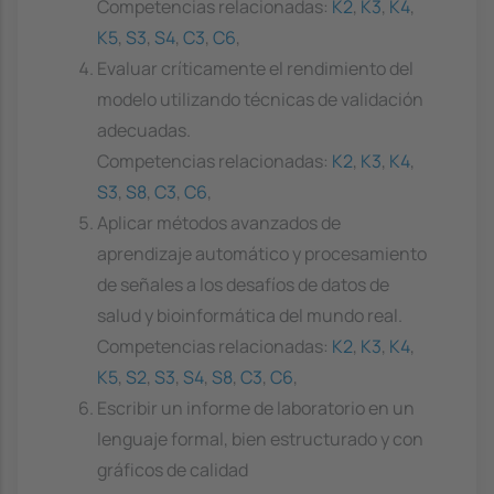
Competencias relacionadas:
K2
,
K3
,
K4
,
K5
,
S3
,
S4
,
C3
,
C6
,
Evaluar críticamente el rendimiento del
modelo utilizando técnicas de validación
adecuadas.
Competencias relacionadas:
K2
,
K3
,
K4
,
S3
,
S8
,
C3
,
C6
,
Aplicar métodos avanzados de
aprendizaje automático y procesamiento
de señales a los desafíos de datos de
salud y bioinformática del mundo real.
Competencias relacionadas:
K2
,
K3
,
K4
,
K5
,
S2
,
S3
,
S4
,
S8
,
C3
,
C6
,
Escribir un informe de laboratorio en un
lenguaje formal, bien estructurado y con
gráficos de calidad