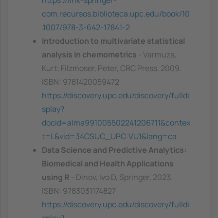
com.recursos.biblioteca.upc.edu/book/10
.1007/978-3-642-17841-2
Introduction to multivariate statistical
analysis in chemometrics
- Varmuza,
Kurt; Filzmoser, Peter, CRC Press, 2009.
ISBN: 9781420059472
https://discovery.upc.edu/discovery/fulldi
splay?
docid=alma991005502241206711&contex
t=L&vid=34CSUC_UPC:VU1&lang=ca
Data Science and Predictive Analytics:
Biomedical and Health Applications
using R
- Dinov, Ivo D, Springer, 2023.
ISBN: 9783031174827
https://discovery.upc.edu/discovery/fulldi
splay?