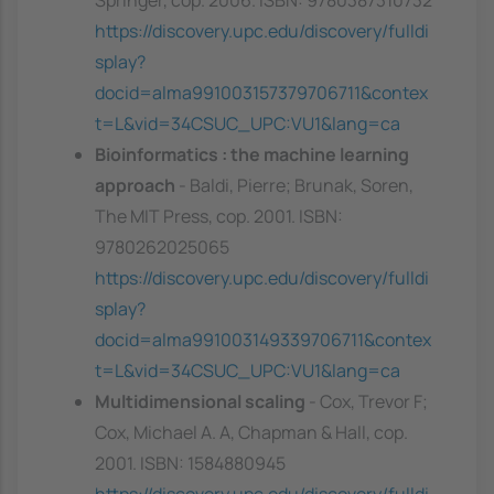
https://discovery.upc.edu/discovery/fulldi
splay?
docid=alma991003157379706711&contex
t=L&vid=34CSUC_UPC:VU1&lang=ca
Bioinformatics : the machine learning
approach
- Baldi, Pierre; Brunak, Soren,
The MIT Press, cop. 2001. ISBN:
9780262025065
https://discovery.upc.edu/discovery/fulldi
splay?
docid=alma991003149339706711&contex
t=L&vid=34CSUC_UPC:VU1&lang=ca
Multidimensional scaling
- Cox, Trevor F;
Cox, Michael A. A, Chapman & Hall, cop.
2001. ISBN: 1584880945
https://discovery.upc.edu/discovery/fulldi