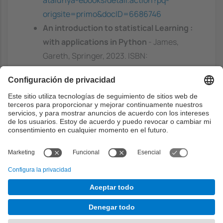
origsite=primo&docID=6686746
An introduction to statistical Learning :
with applications in Python
- James,
Gareth, Springer, 2023. ISBN:
9783031391897
https://discovery.upc.edu/discovery/fulldi
splay?
docid=alma991005494541006711&contex
t=L&vid=34CSUC_UPC:VU1&lang=ca
Capacidades previas
Programación en R. Bioestadística. Algebra