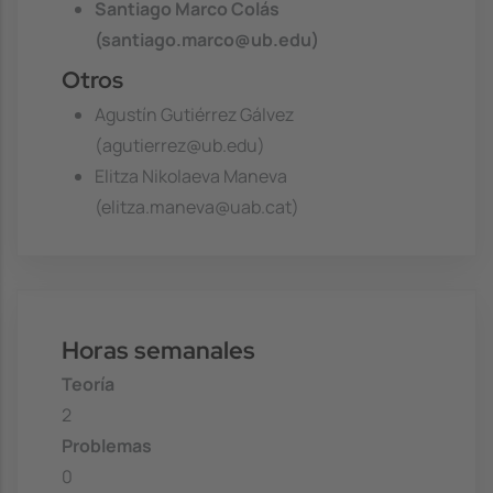
Santiago Marco Colás
(santiago.marco@ub.edu)
Otros
Agustín Gutiérrez Gálvez
(agutierrez@ub.edu)
Elitza Nikolaeva Maneva
(elitza.maneva@uab.cat)
Horas semanales
Teoría
2
Problemas
0