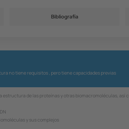
Bibliografía
ura no tiene requisitos ,
pero tiene capacidades previas
la estructura de las proteínas y otras biomacromoléculas, así 
ADN
biomoléculas y sus complejos