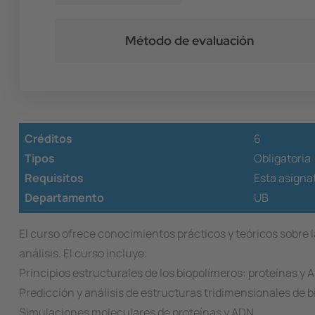
Método de evaluación
Créditos
6
Tipos
Obligatoria
Requisitos
Esta asignat
Departamento
UB
El curso ofrece conocimientos prácticos y teóricos sobre 
análisis. El curso incluye:
Principios estructurales de los biopolímeros: proteínas y 
Predicción y análisis de estructuras tridimensionales de 
Simulaciones moleculares de proteínas y ADN