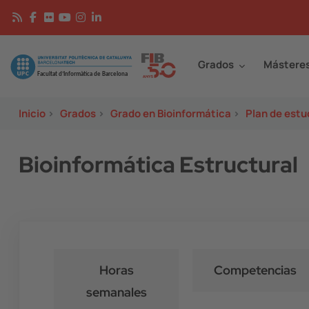
Pasar al contenido principal
Continguts
Image
Grados
Mástere
Inicio
>
Grados
>
Grado en Bioinformática
>
Plan de estu
Bioinformática Estructural
Horas
Competencias
semanales