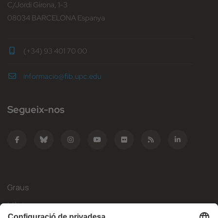
C/Jordi Girona, 1-3
08034 BARCELONA Espanya
(+34) 93 401 70 00
informacio@fib.upc.edu
Segueix-nos
Graus
Màsters