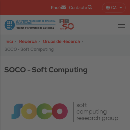
Vés al contingut
CA
Racó
Contacte
Llist
Image
Inici
>
Recerca
>
Grups de Recerca
>
SOCO - Soft Computing
SOCO - Soft Computing
Image