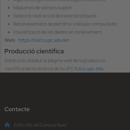
Màquines de vectors suport
Selecció i extracció de característiques
Reconeixement de patrons i visió per computador
Visulaització de les dades iel coneixement
Web
https://soco.upc.edu/en
Producció científica
Dona una ullada a la pàgina web de la producció
científica de la recerca de la UPC
futur.upc.edu
Contacte
Edifici B6 del Campus Nord