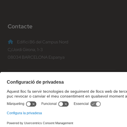
Contacte
Edifici B6 del Campus Nord
C/Jordi Girona, 1-3
08034 BARCELONA Espanya
(+34) 93 401 70 00
informacio@fib.upc.edu
© Facultat d'Informàtica de Barcelona - Universitat Politècnica d