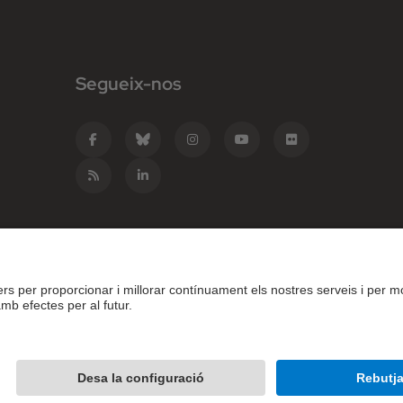
Segueix-nos
e Catalunya - BarcelonaTech