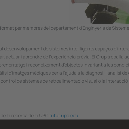
stà format per membres del departament d'Enginyeria de Sistemes,
cada al desenvolupament de sistemes intel·ligents capaços d'i
ar, actuar i aprendre de l'experiència prèvia. El Grup treballa
prenentatge i reconeixement d'objectes invariant a les condicio
àlisi d'imatges mèdiques per a l'ajuda a la diagnosi, l'anàlisi 
l control de sistemes de retroalimentació visual o la interacc
 de la recerca de la UPC
futur.upc.edu