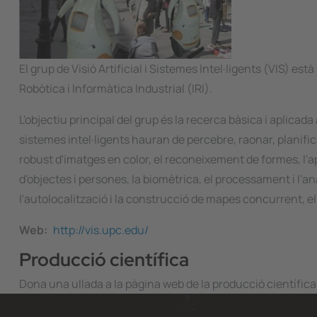
El grup de Visió Artificial i Sistemes Intel·ligents (VIS) e
Robòtica i Informàtica Industrial (IRI).
L'objectiu principal del grup és la recerca bàsica i apli
sistemes intel·ligents hauran de percebre, raonar, planific
robust d'imatges en color, el reconeixement de formes, l'a
d'objectes i persones, la biomètrica, el processament i l'an
l'autolocalització i la construcció de mapes concurrent, e
Web
http://vis.upc.edu/
Producció científica
Dona una ullada a la pàgina web de la producció científica