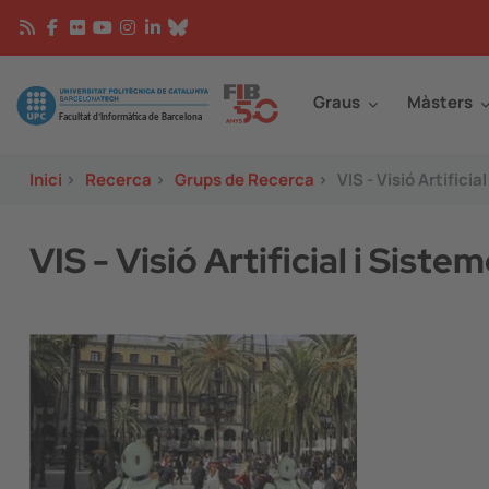
Vés al contingut
Continguts
Image
Graus
Màsters
Inici
>
Recerca
>
Grups de Recerca
>
VIS - Visió Artificia
VIS - Visió Artificial i Siste
Image