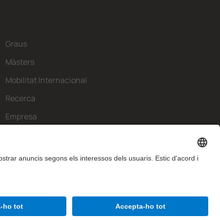
Graus
Màsters
Mobilitat Internacional
Recerca
Empresa
La FIB
Què necessites?
Contacte
Avís legal
Configuració de privadesa