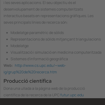
i les seves aplicacions. El seu objectiu és el
desenvolupament de sistemes computeritzats
interactius basats en representacions gràfiques. Les
seves principals línies de recerca són:
Modelatge paramètric de sòlids
Representacions de sòlids mitjançant triangulacions
Modelatge
Visualització i simulació en medicina computeritzada
Sistemes d'informació geogràfica
Web
http://www.cs.upc.edu/~web-
ig/grup%20de%20recerca.htm
Producció científica
Dona una ullada a la pàgina web de la producció
científica de la recerca de la UPC
futur.upc.edu