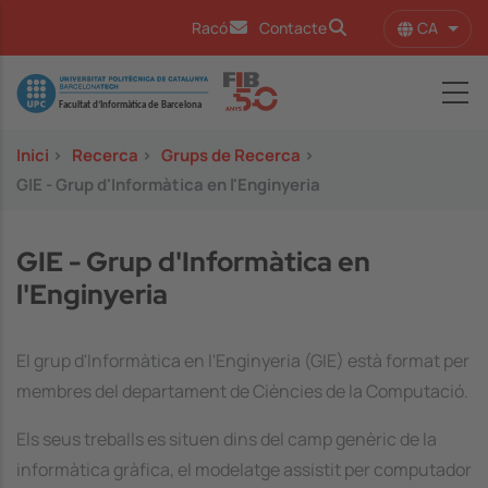
Vés al contingut
CA
Racó
Contacte
Llist
Image
Inici
>
Recerca
>
Grups de Recerca
>
GIE - Grup d'Informàtica en l'Enginyeria
GIE - Grup d'Informàtica en
l'Enginyeria
El grup d'Informàtica en l'Enginyeria (GIE) està format per
membres del departament de Ciències de la Computació.
Els seus treballs es situen dins del camp genèric de la
informàtica gràfica, el modelatge assistit per computador