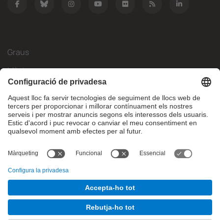
Graus
Màsters
Mobilitat Internacional
Recerca
Empresa
La FIB
Què necessites?
© Facultat d'Informàtica de Barcelona - Universitat Politècnica
de Catalunya - BarcelonaTech