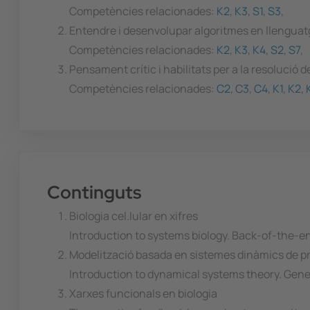
Competències relacionades:
K2
,
K3
,
S1
,
S3
,
Entendre i desenvolupar algoritmes en llengua
Competències relacionades:
K2
,
K3
,
K4
,
S2
,
S7
,
Pensament crític i habilitats per a la resolució 
Competències relacionades:
C2
,
C3
,
C4
,
K1
,
K2
,
Continguts
Biologia cel.lular en xifres
Introduction to systems biology. Back-of-the-en
Modelització basada en sistemes dinàmics de pr
Introduction to dynamical systems theory. Gene
Xarxes funcionals en biologia