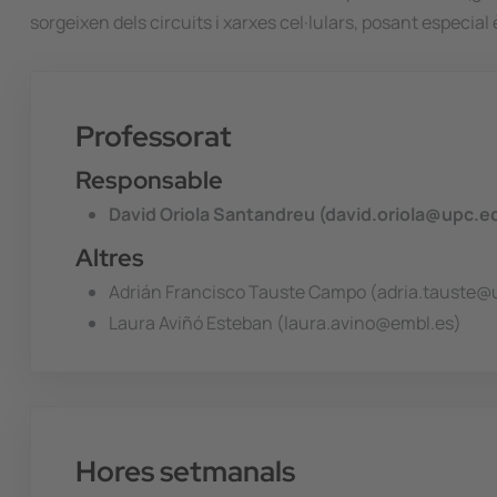
sorgeixen dels circuits i xarxes cel·lulars, posant especia
Professorat
Responsable
David Oriola Santandreu (david.oriola@upc.e
Altres
Adrián Francisco Tauste Campo (adria.tauste@
Laura Aviñó Esteban (laura.avino@embl.es)
Hores setmanals