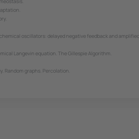
meostasis.
aptation.
ory.
biochemical oscillators: delayed negative feedback and amplifi
mical Langevin equation. The Gillespie Algorithm.
gy. Random graphs. Percolation.