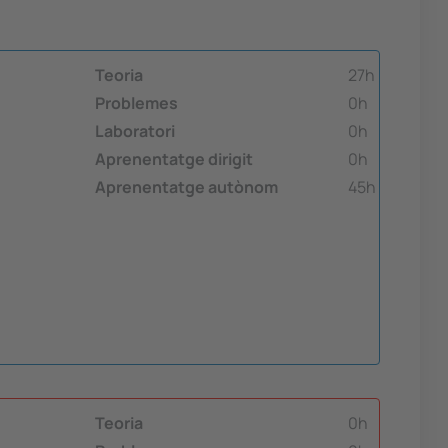
Teoria
27h
Problemes
0h
Laboratori
0h
Aprenentatge dirigit
0h
Aprenentatge autònom
45h
Teoria
0h