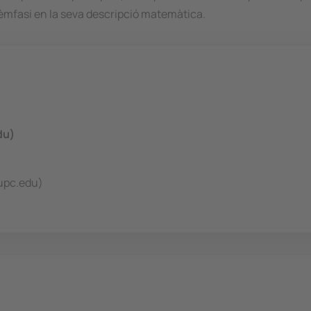
l èmfasi en la seva descripció matemàtica.
du)
upc.edu)