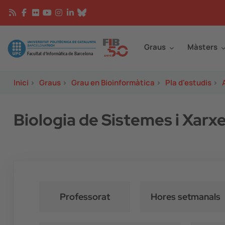
Vés al contingut
Continguts
Image
Graus
Màsters
Inici
>
Graus
>
Grau en Bioinformàtica
>
Pla d'estudis
>
Biologia de Sistemes i Xarx
Professorat
Hores setmanals