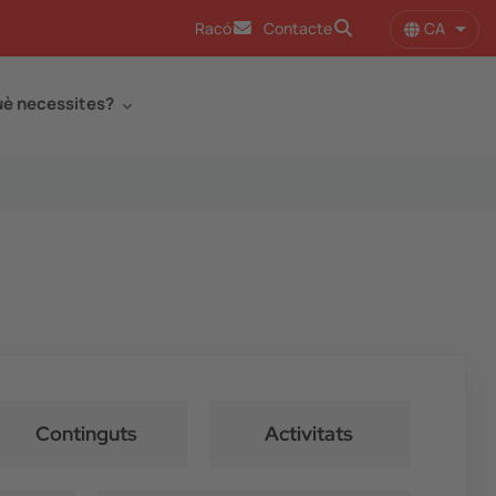
CA
Racó
Contacte
Llist
è necessites?
Continguts
Activitats