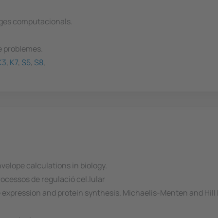
tges computacionals.
de problemes.
K3
,
K7
,
S5
,
S8
,
velope calculations in biology.
ocessos de regulació cel.lular
 expression and protein synthesis. Michaelis-Menten and Hill