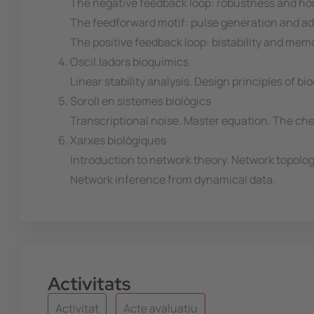
The negative feedback loop: robustness and ho
The feedforward motif: pulse generation and ad
The positive feedback loop: bistability and mem
Oscil.ladors bioquímics
Linear stability analysis. Design principles of 
Soroll en sistemes biològics
Transcriptional noise. Master equation. The che
Xarxes biològiques
Introduction to network theory. Network topolo
Network inference from dynamical data.
Activitats
Activitat
Acte avaluatiu