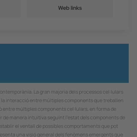
Web links
 contemporània. La gran majoria dels processos cel·lulars
e la interacció entre múltiples components que treballen
ó entre múltiples components cel·lulars, en forma de
ir de manera intuïtiva seguint l'estat dels components de
 establir el ventall de possibles comportaments que pot
 presenta una visió general dels fenòmens emergents que