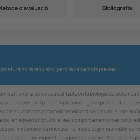
Mètode d'avaluació
Bibliografia
ignatura no té requisits ,
però té capacitats prèvies
ics i l'anàlisi de xarxes utilitzats en la biologia de sistemes
ia de la cèl·lula (per exemple, un sol gen o proteïna), sinó d
ure com aquest comportament emergent sorgeix de la interacci
dbacks" en aquests circuits, el seu comportament no es pot pred
'aquestes limitacions, és necessari el modelatge matemàtic per
 (genètiques o bioquímiques) en aquests sistemes. Aquest curs