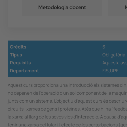
Metodologia docent
Crèdits
6
Tipus
Obligatòria
Requisits
Aquesta ass
Departament
FIS;UPF
Aquest curs proporciona una introducció als sistemes dinàm
no depenen de l'operació d'un sol component de la maquinàr
junts com un sistema. L'objectiu d'aquest curs és descri
circuits i xarxes de gens i proteïnes. Atès que hi ha "fee
la xarxa al llarg de les seves vies d'interacció. A causa d
tenir una xarxa cel·lular i l'efecte de les pertorbacions