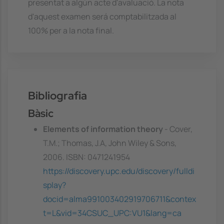
presentat a algún acte d'avaluació. La nota
d'aquest examen será comptabilitzada al
100% per a la nota final.
Bibliografia
Bàsic
Elements of information theory
- Cover,
T.M.; Thomas, J.A, John Wiley & Sons,
2006. ISBN: 0471241954
https://discovery.upc.edu/discovery/fulldi
splay?
docid=alma991003402919706711&contex
t=L&vid=34CSUC_UPC:VU1&lang=ca