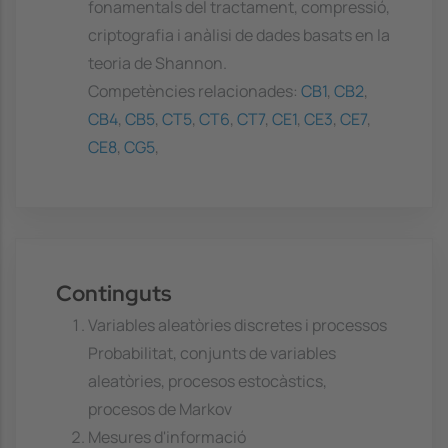
fonamentals del tractament, compressió,
criptografia i anàlisi de dades basats en la
teoria de Shannon.
Competències relacionades:
CB1
,
CB2
,
CB4
,
CB5
,
CT5
,
CT6
,
CT7
,
CE1
,
CE3
,
CE7
,
CE8
,
CG5
,
Continguts
Variables aleatòries discretes i processos
Probabilitat, conjunts de variables
aleatòries, procesos estocàstics,
procesos de Markov
Mesures d'informació