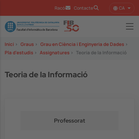
Vés al contingut
CA
Racó
Contacte
Llist
Image
Inici
>
Graus
>
Grau en Ciència i Enginyeria de Dades
>
Pla d'estudis
>
Assignatures
>
Teoria de la Informació
Teoria de la Informació
Professorat