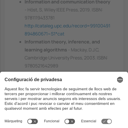
Information and communication theory
- Höst, S, Wiley IEEE Press, 2019. ISBN:
9781119433781
http://cataleg.upc.edu/record=99100491
894860671~S1*cat
Information theory, inference, and
learning algorithms
- Mackay, D.J.C,
Cambridge University Press, 2003. ISBN:
9780521642989
https://discovery.upc.edu/discovery/fulldi
splay?
docid=alma991002876809706711&conte
xt=L&vid=34CSUC_UPC:VU1&lang=ca