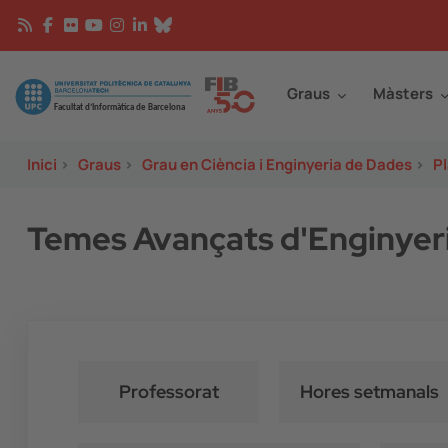
Vés al contingut
Continguts
Image
Graus
Màsters
Inici
>
Graus
>
Grau en Ciència i Enginyeria de Dades
>
Pl
Temes Avançats d'Enginyeri
Professorat
Hores setmanals