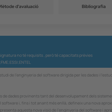
Mètode d'avaluació
Bibliografia
ignatura no té requisits ,
però té capacitats prèvies
;FME;ESSI;ENTEL
tudi de l'enginyeria del software dirigida per les dades i l'est
ums de dades provinents tant del desenvolupament dels sistemes 
del software i, fins i tot anant més enllà, defineix una nova ap
a presenta aquesta nova visió de l'enginyeria del software i ap