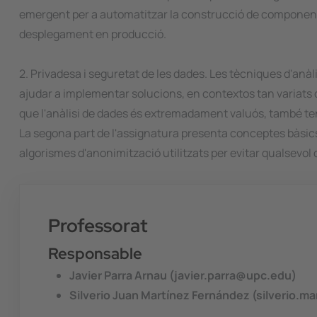
emergent per a automatitzar la construcció de components ha
desplegament en producció.
2. Privadesa i seguretat de les dades. Les tècniques d'anàl
ajudar a implementar solucions, en contextos tan variats co
que l'anàlisi de dades és extremadament valuós, també te
La segona part de l'assignatura presenta conceptes bàsics 
algorismes d'anonimització utilitzats per evitar qualsevol 
Professorat
Responsable
Javier Parra Arnau (javier.parra@upc.edu)
Silverio Juan Martínez Fernández (silverio.