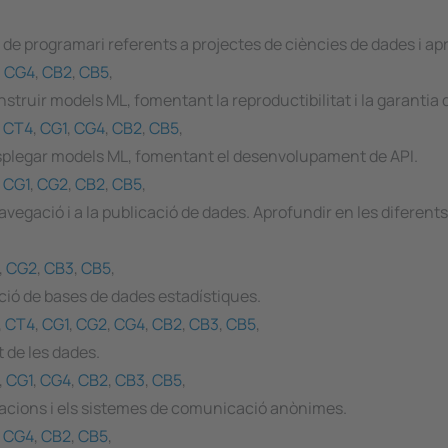
ia de programari referents a projectes de ciències de dades i 
,
CG4
,
CB2
,
CB5
,
nstruir models ML, fomentant la reproductibilitat i la garantia d
,
CT4
,
CG1
,
CG4
,
CB2
,
CB5
,
desplegar models ML, fomentant el desenvolupament de API.
,
CG1
,
CG2
,
CB2
,
CB5
,
avegació i a la publicació de dades. Aprofundir en les diferents
,
CG2
,
CB3
,
CB5
,
ció de bases de dades estadístiques.
,
CT4
,
CG1
,
CG2
,
CG4
,
CB2
,
CB3
,
CB5
,
t de les dades.
,
CG1
,
CG4
,
CB2
,
CB3
,
CB5
,
cacions i els sistemes de comunicació anònimes.
,
CG4
,
CB2
,
CB5
,