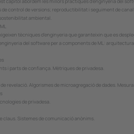
st capítol abordem les millors pràctiques d'enginyeria del soft
de control de versions; reproductibilitat i seguiment de can
 sostenibilitat ambiental.
 ML
exigeixen tècniques d'enginyeria que garanteixin que es despleg
d'enginyeria del software per a components de ML: arquitectur
es
nts i parts de confiança. Mètriques de privadesa.
c de revelació. Algorismes de microagregació de dades. Mesura
ts
Tecnologies de privadesa.
 de claus. Sistemes de comunicació anònims.