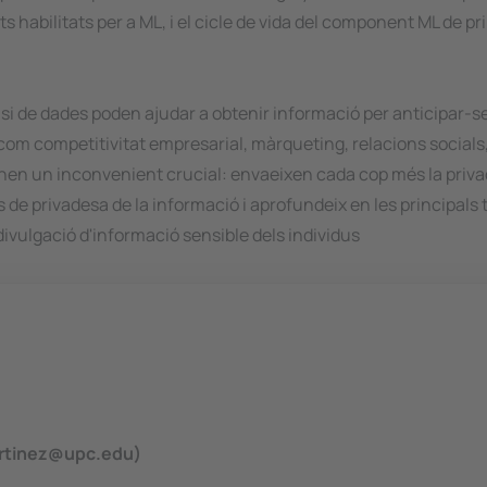
bilitats per a ML, i el cicle de vida del component ML de princ
isi de dades poden ajudar a obtenir informació per anticipar-se
m competitivitat empresarial, màrqueting, relacions socials, tr
nen un inconvenient crucial: envaeixen cada cop més la privad
de privadesa de la informació i aprofundeix en les principals 
divulgació d'informació sensible dels individus
martinez@upc.edu)