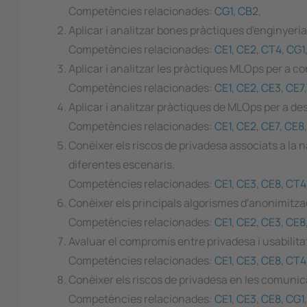
Competències relacionades:
CG1
,
CB2
,
Aplicar i analitzar bones pràctiques d'enginyer
Competències relacionades:
CE1
,
CE2
,
CT4
,
CG1
Aplicar i analitzar les pràctiques MLOps per a co
Competències relacionades:
CE1
,
CE2
,
CE3
,
CE7
Aplicar i analitzar pràctiques de MLOps per a 
Competències relacionades:
CE1
,
CE2
,
CE7
,
CE8
Conèixer els riscos de privadesa associats a la n
diferentes escenaris.
Competències relacionades:
CE1
,
CE3
,
CE8
,
CT4
Conèixer els principals algorismes d'anonimitza
Competències relacionades:
CE1
,
CE2
,
CE3
,
CE8
Avaluar el compromís entre privadesa i usabilita
Competències relacionades:
CE1
,
CE3
,
CE8
,
CT4
Conèixer els riscos de privadesa en les comuni
Competències relacionades:
CE1
,
CE3
,
CE8
,
CG1