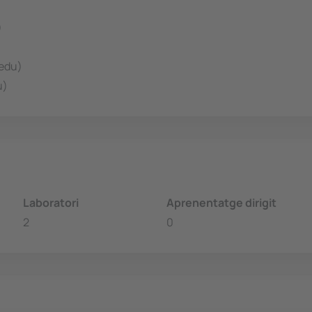
)
.edu)
u)
Laboratori
Aprenentatge dirigit
2
0