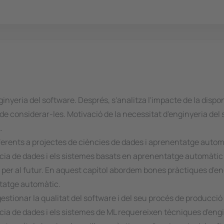
inyeria del software. Després, s'analitza l'impacte de la dispo
t de considerar-les. Motivació de la necessitat d'enginyeria de
.
ferents a projectes de ciències de dades i aprenentatge autom
iència de dades i els sistemes basats en aprenentatge automàti
 per al futur. En aquest capítol abordem bones pràctiques d'en
tatge automàtic.
stionar la qualitat del software i del seu procés de producció
ència de dades i els sistemes de ML requereixen tècniques d'en