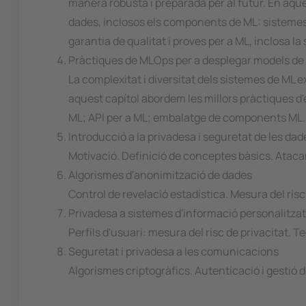
manera robusta i preparada per al futur. En aque
dades, inclosos els components de ML: sistemes 
garantia de qualitat i proves per a ML, inclosa la
Pràctiques de MLOps per a desplegar models de
La complexitat i diversitat dels sistemes de ML 
aquest capítol abordem les millors pràctiques 
ML; API per a ML; embalatge de components ML.
Introducció a la privadesa i seguretat de les dad
Motivació. Definició de conceptes bàsics. Ataca
Algorismes d'anonimització de dades
Control de revelació estadística. Mesura del ris
Privadesa a sistemes d'informació personalitza
Perfils d'usuari: mesura del risc de privacitat. 
Seguretat i privadesa a les comunicacions
Algorismes criptogràfics. Autenticació i gestió