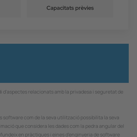
Capacitats prèvies
udi d'aspectes relacionats amb la privadesa i seguretat de
software com de la seva utilització possibilita la seva
roximació que considera les dades com la pedra angular del
rofundeix en pràctiques i eines d'enginyeria de software