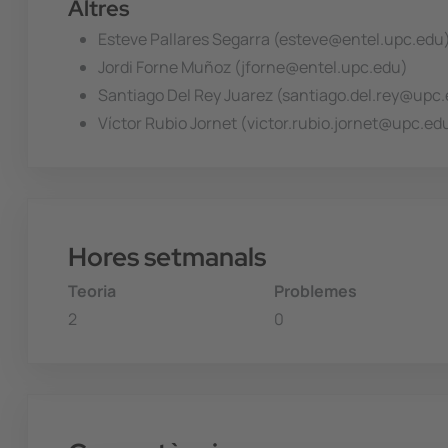
Altres
Esteve Pallares Segarra (esteve@entel.upc.edu
Jordi Forne Muñoz (jforne@entel.upc.edu)
Santiago Del Rey Juarez (santiago.del.rey@upc
Víctor Rubio Jornet (victor.rubio.jornet@upc.ed
Hores setmanals
Teoria
Problemes
2
0