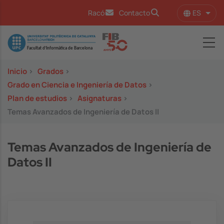
Pasar al contenido principal
ES
Racó
Contacto
Lista
Image
Inicio
>
Grados
>
Grado en Ciencia e Ingeniería de Datos
>
Plan de estudios
>
Asignaturas
>
Temas Avanzados de Ingeniería de Datos II
Temas Avanzados de Ingeniería de
Datos II