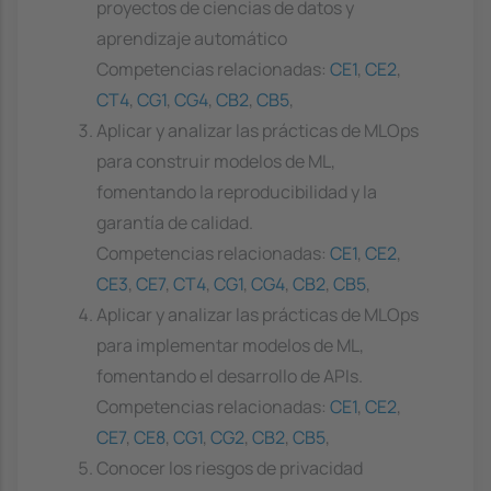
proyectos de ciencias de datos y
aprendizaje automático
Competencias relacionadas:
CE1
,
CE2
,
CT4
,
CG1
,
CG4
,
CB2
,
CB5
,
Aplicar y analizar las prácticas de MLOps
para construir modelos de ML,
fomentando la reproducibilidad y la
garantía de calidad.
Competencias relacionadas:
CE1
,
CE2
,
CE3
,
CE7
,
CT4
,
CG1
,
CG4
,
CB2
,
CB5
,
Aplicar y analizar las prácticas de MLOps
para implementar modelos de ML,
fomentando el desarrollo de APIs.
Competencias relacionadas:
CE1
,
CE2
,
CE7
,
CE8
,
CG1
,
CG2
,
CB2
,
CB5
,
Conocer los riesgos de privacidad