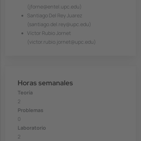
(jforne@entel.upc.edu)
Santiago Del Rey Juarez
(santiago.del.rey@upc.edu)
Víctor Rubio Jornet
(victor.rubio.jornet@upc.edu)
Horas semanales
Teoría
2
Problemas
0
Laboratorio
2