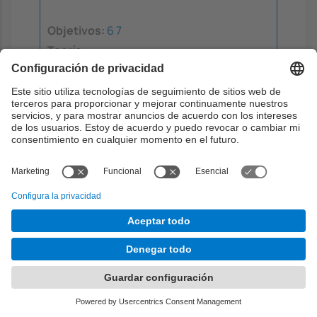
Objetivos:
6
7
Teoría
0h
Problemas
0h
Laboratorio
15h
Aprendizaje dirigido
0h
Aprendizaje autónomo
22.5h
Estudio de riesgos y tecnologías
de privacidad para sistemas de