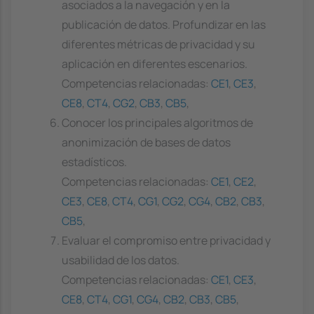
asociados a la navegación y en la
publicación de datos. Profundizar en las
diferentes métricas de privacidad y su
aplicación en diferentes escenarios.
Competencias relacionadas:
CE1
,
CE3
,
CE8
,
CT4
,
CG2
,
CB3
,
CB5
,
Conocer los principales algoritmos de
anonimización de bases de datos
estadísticos.
Competencias relacionadas:
CE1
,
CE2
,
CE3
,
CE8
,
CT4
,
CG1
,
CG2
,
CG4
,
CB2
,
CB3
,
CB5
,
Evaluar el compromiso entre privacidad y
usabilidad de los datos.
Competencias relacionadas:
CE1
,
CE3
,
CE8
,
CT4
,
CG1
,
CG4
,
CB2
,
CB3
,
CB5
,