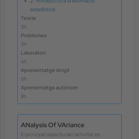
2 . Introducció a la estimació
estadística
Teoria
2h
Problemes
2h
Laboratori
4h
Aprenentatge dirigit
0h
Aprenentatge autònom
8h
ANalysis Of VAriance
El principal objectiu de l'activitat es