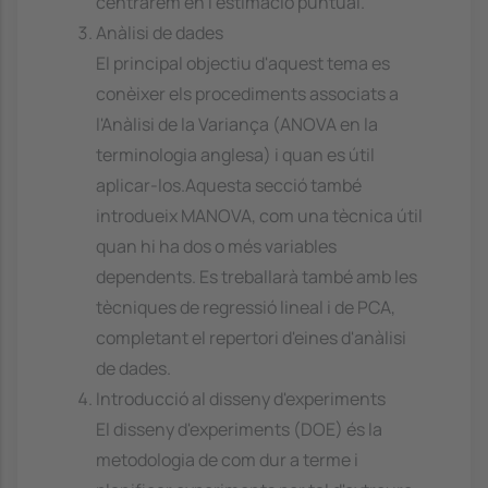
centrarem en l'estimació puntual.
Anàlisi de dades
El principal objectiu d'aquest tema es
conèixer els procediments associats a
l'Anàlisi de la Variança (ANOVA en la
terminologia anglesa) i quan es útil
aplicar-los.Aquesta secció també
introdueix MANOVA, com una tècnica útil
quan hi ha dos o més variables
dependents. Es treballarà també amb les
tècniques de regressió lineal i de PCA,
completant el repertori d'eines d'anàlisi
de dades.
Introducció al disseny d'experiments
El disseny d'experiments (DOE) és la
metodologia de com dur a terme i