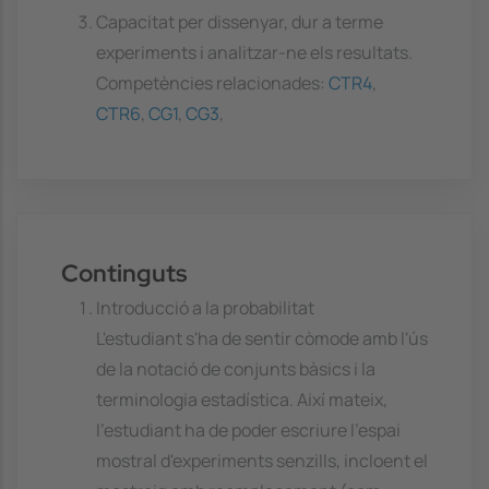
Capacitat per dissenyar, dur a terme
experiments i analitzar-ne els resultats.
Competències relacionades:
CTR4
,
CTR6
,
CG1
,
CG3
,
Continguts
Introducció a la probabilitat
L'estudiant s'ha de sentir còmode amb l'ús
de la notació de conjunts bàsics i la
terminologia estadística. Així mateix,
l'estudiant ha de poder escriure l'espai
mostral d'experiments senzills, incloent el