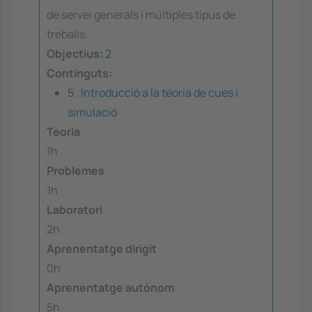
de servei generals i múltiples tipus de
treballs.
Objectius:
2
Continguts:
5 . Introducció a la teoria de cues i
simulació
Teoria
1h
Problemes
1h
Laboratori
2h
Aprenentatge dirigit
0h
Aprenentatge autònom
5h