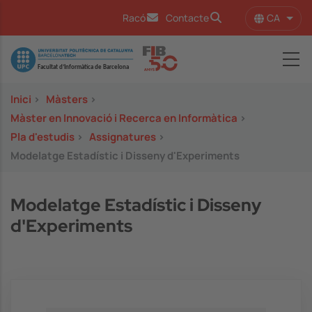
Vés al contingut
CA
Racó
Contacte
Llist
Image
Inici
>
Màsters
>
Màster en Innovació i Recerca en Informàtica
>
Pla d'estudis
>
Assignatures
>
Modelatge Estadístic i Disseny d'Experiments
Modelatge Estadístic i Disseny
d'Experiments