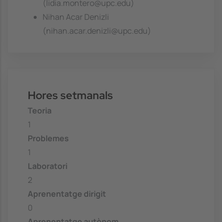
(lidia.montero@upc.edu)
Nihan Acar Denizli
(nihan.acar.denizli@upc.edu)
Hores setmanals
Teoria
1
Problemes
1
Laboratori
2
Aprenentatge dirigit
0
Aprenentatge autònom