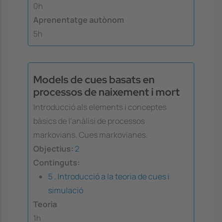
0h
Aprenentatge autònom
5h
Models de cues basats en
processos de naixement i mort
Introducció als elements i conceptes
bàsics de l'anàlisi de processos
markovians. Cues markovianes.
Objectius:
2
Continguts:
5 . Introducció a la teoria de cues i
simulació
Teoria
1h