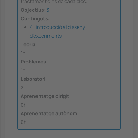
tractament dins de cada bloc.
Objectius:
3
Continguts:
4 . Introducció al disseny
d'experiments
Teoria
1h
Problemes
1h
Laboratori
2h
Aprenentatge dirigit
0h
Aprenentatge autònom
6h