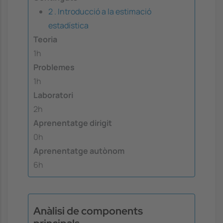
2 . Introducció a la estimació
estadística
Teoria
1h
Problemes
1h
Laboratori
2h
Aprenentatge dirigit
0h
Aprenentatge autònom
6h
Anàlisi de components