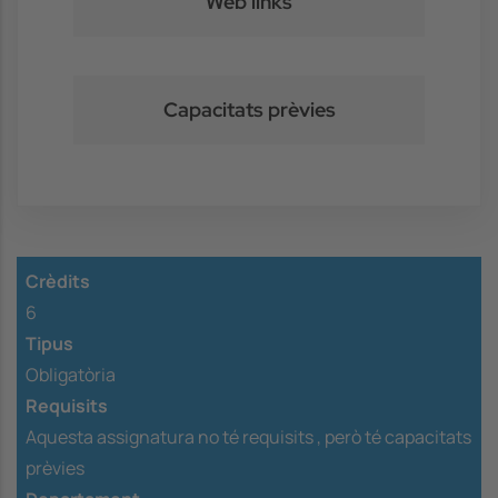
Web links
Capacitats prèvies
Crèdits
6
Tipus
Obligatòria
Requisits
Aquesta assignatura no té requisits ,
però té capacitats
prèvies