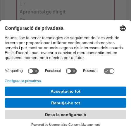
0h
Aprenentatge dirigit
0h
Aprenentatge autònom
0h
Segon informe
Objectius:
2
Setmana:
10
Teoria
0h
Problemes
0h
Laboratori