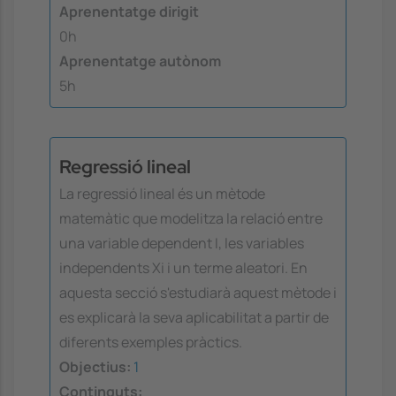
Aprenentatge dirigit
0h
Aprenentatge autònom
5h
Regressió lineal
La regressió lineal és un mètode
matemàtic que modelitza la relació entre
una variable dependent I, les variables
independents Xi i un terme aleatori. En
aquesta secció s'estudiarà aquest mètode i
es explicarà la seva aplicabilitat a partir de
diferents exemples pràctics.
Objectius:
1
Continguts: