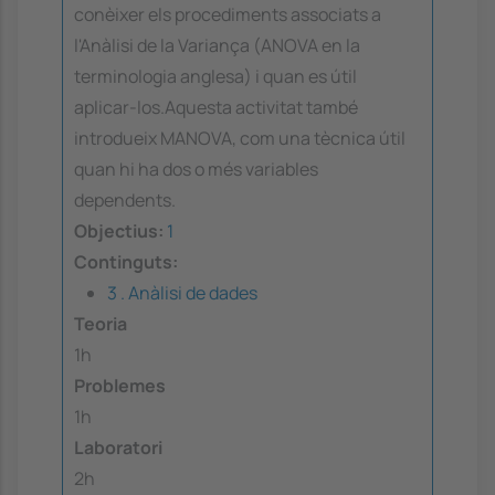
conèixer els procediments associats a
l'Anàlisi de la Variança (ANOVA en la
terminologia anglesa) i quan es útil
aplicar-los.Aquesta activitat també
introdueix MANOVA, com una tècnica útil
quan hi ha dos o més variables
dependents.
Objectius:
1
Continguts:
3 . Anàlisi de dades
Teoria
1h
Problemes
1h
Laboratori
2h