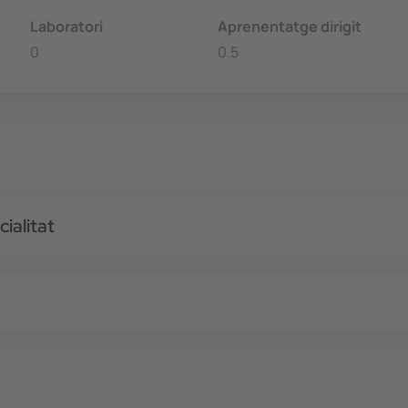
Laboratori
Aprenentatge dirigit
0
0.5
ialitat