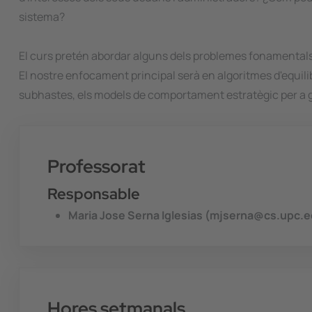
sistema?
El curs pretén abordar alguns dels problemes fonamentals en
El nostre enfocament principal serà en algoritmes d'equili
subhastes, els models de comportament estratègic per a gr
Professorat
Responsable
Maria Jose Serna Iglesias (mjserna@cs.upc.
Hores setmanals