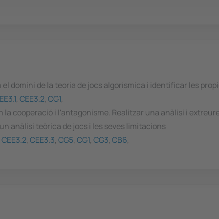
l domini de la teoria de jocs algorísmica i identificar les propi
EE3.1
,
CEE3.2
,
CG1
,
 la cooperació i l'antagonisme. Realitzar una anàlisi i extreu
un anàlisi teòrica de jocs i les seves limitacions
,
CEE3.2
,
CEE3.3
,
CG5
,
CG1
,
CG3
,
CB6
,