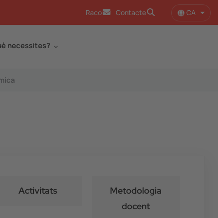
CA
Racó
Contacte
Llist
è necessites?
smica
Activitats
Metodologia
docent