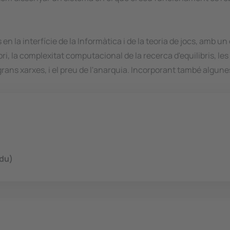
 la interfície de la Informàtica i de la teoria de jocs, amb u
bri, la complexitat computacional de la recerca d'equilibris, l
ans xarxes, i el preu de l'anarquia. Incorporant també algunes
edu)