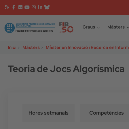
Vés al contingut
Continguts
Image
Graus
Màsters
Inici
>
Màsters
>
Màster en Innovació i Recerca en Inform
Teoria de Jocs Algorísmica
Hores setmanals
Competències