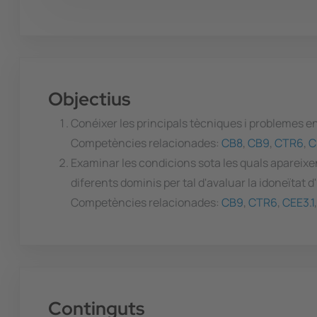
Objectius
Conéixer les principals tècniques i problemes en e
Competències relacionades:
CB8
,
CB9
,
CTR6
,
C
Examinar les condicions sota les quals apareixen
diferents dominis per tal d'avaluar la idoneïtat d'
Competències relacionades:
CB9
,
CTR6
,
CEE3.1
Continguts