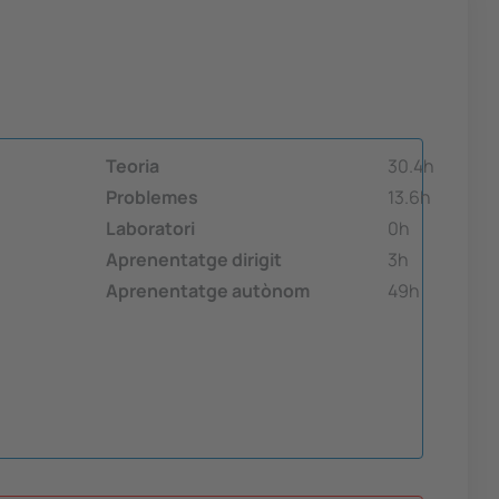
Teoria
30.4h
Problemes
13.6h
Laboratori
0h
Aprenentatge dirigit
3h
Aprenentatge autònom
49h