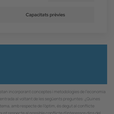
Capacitats prèvies
 estan incorporant conceptes i metodologies de l'economia
, centrada al voltant de les següents preguntes: ¿Quines
stema, amb respecte de l'òptim, és degut al conflicte
st respecte al possible conflicte d'interessos dins del