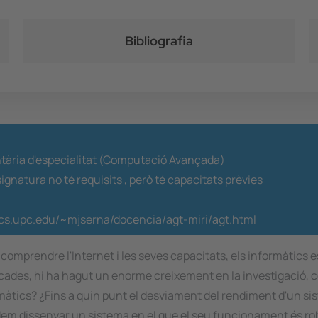
Bibliografia
ària d'especialitat (Computació Avançada)
ignatura no té requisits ,
però té capacitats prèvies
cs.upc.edu/~mjserna/docencia/agt-miri/agt.html
comprendre l'Internet i les seves capacitats, els informàtics
s dècades, hi ha hagut un enorme creixement en la investigació
rmàtics? ¿Fins a quin punt el desviament del rendiment d'un si
em dissenyar un sistema en el que el seu funcionament és robu