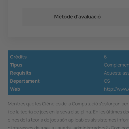
Mètode d'avaluació
Crèdits
6
Tipus
Complement
Requisits
Aquesta ass
Departament
CS
Web
http://www.
Mentres que les Ciències de la Computació s'esforçan per 
i de la teoria de jocs en la seva disciplina. En les últime
eines de la teoria de jocs són aplicables als sistemes info
d'interessos dels seus usuaris i administradors? ¿Com pod