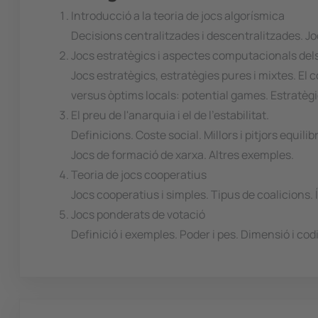
Introducció a la teoria de jocs algorísmica
Decisions centralitzades i descentralitzades. Jocs
Jocs estratègics i aspectes computacionals dels
Jocs estratègics, estratègies pures i mixtes. El 
versus òptims locals: potential games. Estratègi
El preu de l'anarquia i el de l'estabilitat.
Definicions. Coste social. Millors i pitjors equi
Jocs de formació de xarxa. Altres exemples.
Teoria de jocs cooperatius
Jocs cooperatius i simples. Tipus de coalicions. 
Jocs ponderats de votació
Definició i exemples. Poder i pes. Dimensió i co