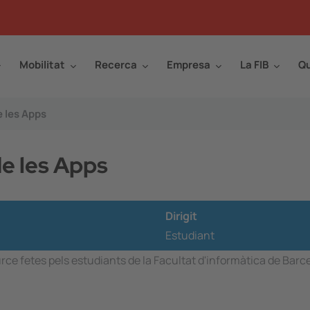
Mobilitat
Recerca
Empresa
La FIB
Qu
e les Apps
de les Apps
Dirigit
Estudiant
rce fetes pels estudiants de la Facultat d'informàtica de Barc