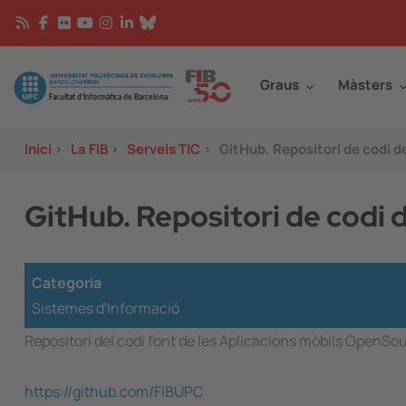
Vés al contingut
Continguts
Image
Graus
Màsters
Inici
>
La FIB
>
Serveis TIC
>
GitHub. Repositori de codi d
GitHub. Repositori de codi 
Categoria
Sistemes d'Informació
Repositori del codi font de les Aplicacions mòbils OpenSou
https://github.com/FIBUPC