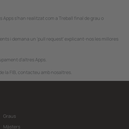
 Apps s'han realitzat com a Treball final de grau o
dients i demana un 'pull request' explicant-nos les millores
lupament d'altres Apps.
 de la FIB, contacteu amb nosaltres.
Graus
Màsters