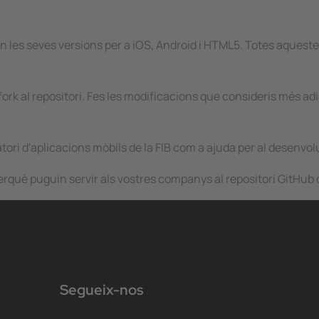
 les seves versions per a iOS, Android i HTML5. Totes aquestes
un fork al repositori. Fes les modificacions que consideris més a
ori d'aplicacions mòbils de la FIB com a ajuda per al desenvo
, perquè puguin servir als vostres companys al repositori GitHub
Segueix-nos