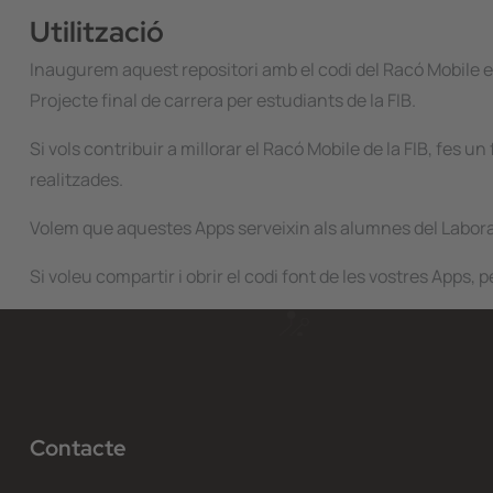
Utilització
Inaugurem aquest repositori amb el codi del Racó Mobile en
Projecte final de carrera per estudiants de la FIB.
Si vols contribuir a millorar el Racó Mobile de la FIB, fes 
realitzades.
Volem que aquestes Apps serveixin als alumnes del Laborat
Si voleu compartir i obrir el codi font de les vostres Apps
Contacte