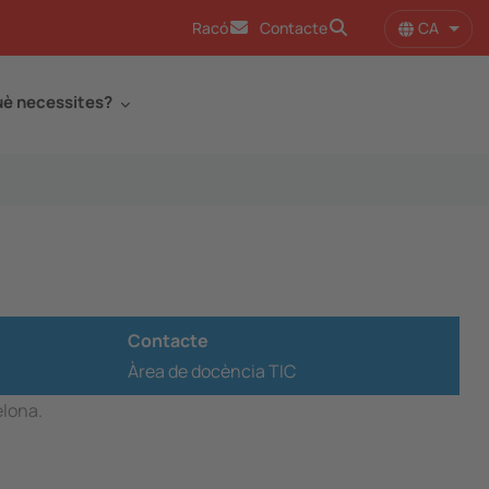
CA
Racó
Contacte
Llist
è necessites?
Contacte
Àrea de docència TIC
elona.