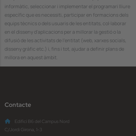
informàtic, seleccionar i implementar el programari lliure
específic
que es necessiti, participar en formacions dels
equips tècnics o dels usuaris de les entitats, col·laborar
en el disseny d'aplicacions per a millorar la gestió o la
difusió de les activitats de l'entitat (web, xarxes socials,
disseny gràfic etc.) i, fins i tot, ajudar a definir plans de
millora en aquest àmbit.
Contacte
Edifici B6 del Campus Nord
C/Jordi Girona, 1-3