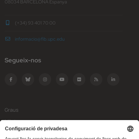
08034 BARCELONA Espanya
(+34) 93 401 70 00
informacio@fib.upc.edu
Segueix-nos
Graus
Màsters
Mobilitat Internacional