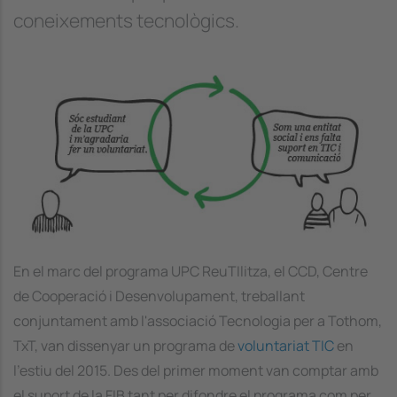
coneixements tecnològics.
Image
En el marc del programa UPC ReuTIlitza, el CCD, Centre
de Cooperació i Desenvolupament, treballant
conjuntament amb l'associació Tecnologia per a Tothom,
TxT, van dissenyar un programa de
voluntariat TIC
en
l’estiu del 2015. Des del primer moment van comptar amb
el suport de la FIB tant per difondre el programa com per