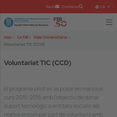
Vés al contingut
CA
Racó
Contacte
Llist
Image
Inici
>
La FIB
>
Vida Universitària
>
Voluntariat TIC (CCD)
Voluntariat TIC (CCD)
El programa pilot es va posar en marxa el
curs 2015-2016 amb l’objectiu de donar
suport tecnològic a entitats socials del
nostre entorn per part de voluntaris amb