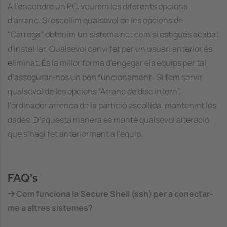
A l'encendre un PC, veurem les diferents opcions
d'arranc. Si escollim qualsevol de les opcions de
"Càrrega" obtenim un sistema net com si estigués acabat
d'instal·lar. Qualsevol canvi fet per un usuari anterior és
eliminat. És la millor forma d’engegar els equips per tal
d’assegurar-nos un bon funcionament. Si fem servir
qualsevol de les opcions “Arranc de disc intern”,
l’ordinador arrenca de la partició escollida, mantenint les
dades. D’aquesta manera es manté qualsevol alteració
que s’hagi fet anteriorment a l'equip.
FAQ's
Com funciona la Secure Shell (ssh) per a conectar-
me a altres sistemes?