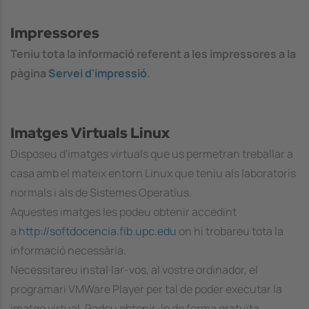
Impressores
Teniu tota la informació referent a les impressores a la
pàgina
Servei d'impressió
.
Imatges Virtuals Linux
Disposeu d'imatges virtuals que us permetran treballar a
casa amb el mateix entorn Linux que teniu als laboratoris
normals i als de Sistemes Operatius.
Aquestes imatges les podeu obtenir accedint
a
http://softdocencia.fib.upc.edu
on hi trobareu tota la
informació necessària.
Necessitareu instal·lar-vos, al vostre ordinador, el
programari VMWare Player per tal de poder executar la
imatge virtual. Podeu obtenir-lo de forma gratuïta