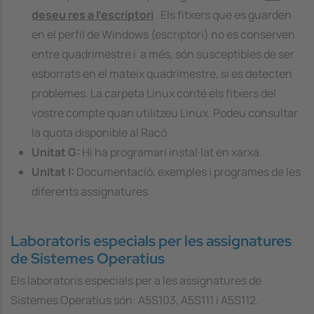
deseu res a l'escriptori
. Els fitxers que es guarden
en el perfil de Windows (escriptori) no es conserven
entre quadrimestre i a més, són susceptibles de ser
esborrats en el mateix quadrimestre, si es detecten
problemes. La carpeta Linux conté els fitxers del
vostre compte quan utilitzeu Linux. Podeu consultar
la quota disponible al Racó.
Unitat G:
Hi ha programari instal·lat en xarxa.
Unitat I:
Documentació, exemples i programes de les
diferents assignatures.
Laboratoris especials per les assignatures
de Sistemes Operatius
Els laboratoris especials per a les assignatures de
Sistemes Operatius són: A5S103, A5S111 i A5S112.