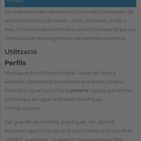
PTGAS
Els ordinadors dels laboratoris d'informàtica disposen de
diferents entorns de treball: Linux i Windows. A més a
més, hi ha tres laboratoris amb un entorn especial per a la
realització de les assignatures de sistemes operatius.
Utilització
Perfils
No es guarda informació sobre l’usuari en linux o
windows. De manera que sempre que entreu tindreu
l’escriptori igual que si fos la
primera
vegada que entreu,
encara que en algun ordinador modifiqueu
configuracions.
Per guardar documents, pràctiques, etc. és molt
important que ho feu en el directori
dades
a linux o en la
unitat
F:
a windows. Qualsevol cosa que estigui fora