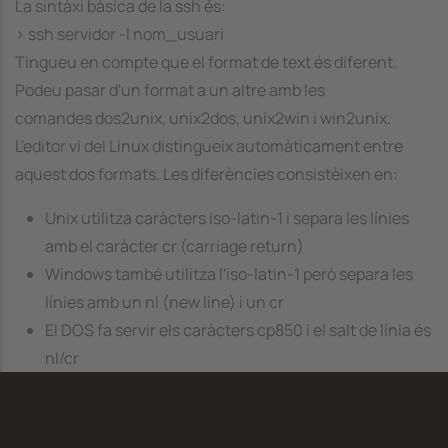
La sintàxi bàsica de la ssh és:
> ssh servidor -l nom_usuari
Tingueu en compte que el format de text és diferent.
Podeu pasar d'un format a un altre amb les
comandes
dos2unix
,
unix2dos
,
unix2win
i
win2unix
.
L'editor
vi
del Linux distingueix automàticament entre
aquest dos formats. Les diferències consistèixen en:
Unix utilitza caràcters iso-latin-1 i separa les línies
amb el caràcter cr (carriage return)
Windows també utilitza l'iso-latin-1 però separa les
línies amb un nl (new line) i un cr
El DOS fa servir els caràcters cp850 i el salt de línia és
nl/cr