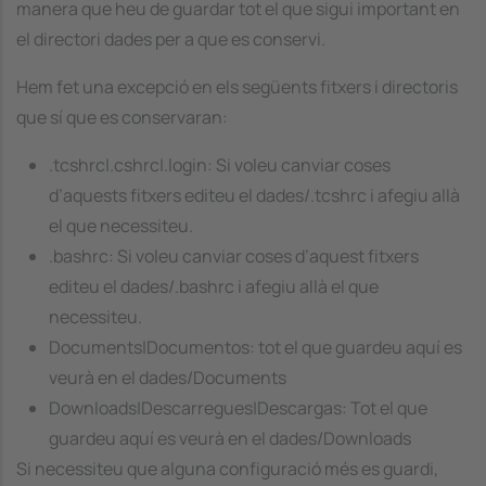
manera que heu de guardar tot el que sigui important en
el directori dades per a que es conservi.
Hem fet una excepció en els següents fitxers i directoris
que sí que es conservaran:
.tcshrc|.cshrc|.login: Si voleu canviar coses
d’aquests fitxers editeu el
dades/.tcshrc
i afegiu allà
el que necessiteu.
.bashrc: Si voleu canviar coses d’aquest fitxers
editeu el
dades/.bashrc
i afegiu allà el que
necessiteu.
Documents|Documentos: tot el que guardeu aquí es
veurà en el
dades/Documents
Downloads|Descarregues|Descargas: Tot el que
guardeu aquí es veurà en el
dades/Downloads
Si necessiteu que alguna configuració més es guardi,