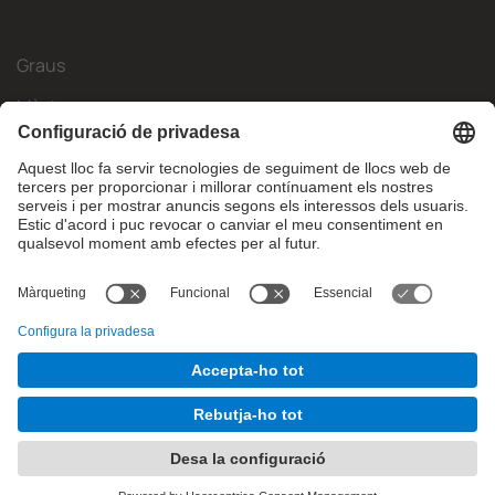
Graus
Màsters
Mobilitat Internacional
Recerca
Empresa
La FIB
Què necessites?
© Facultat d'Informàtica de Barcelona - Universitat Politècnica
de Catalunya - BarcelonaTech