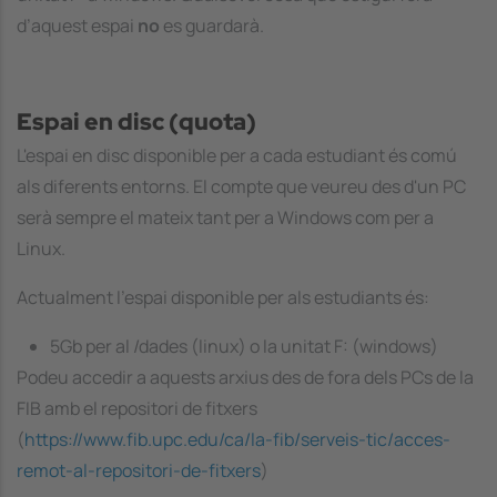
d’aquest espai
no
es guardarà.
Espai en disc (quota)
L'espai en disc disponible per a cada estudiant és comú
als diferents entorns. El compte que veureu des d'un PC
serà sempre el mateix tant per a Windows com per a
Linux.
Actualment l'espai disponible per als estudiants és:
5Gb per al /dades (linux) o la unitat F: (windows)
Podeu accedir a aquests arxius des de fora dels PCs de la
FIB amb el repositori de fitxers
(
https://www.fib.upc.edu/ca/la-fib/serveis-tic/acces-
remot-al-repositori-de-fitxers
)