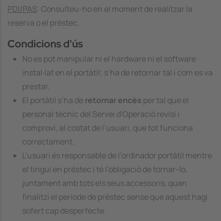
PDI/PAS
: Consulteu-ho en el moment de realitzar la
reserva o el préstec.
Condicions d'ús
No es pot manipular ni el hardware ni el software
instal·lat en el portàtil; s’ha de retornar tal i com es va
prestar.
El portàtil s’ha de
retornar encès
per tal que el
personal tècnic del Servei d'Operació revisi i
comprovi, al costat de l’usuari, que tot funciona
correctament.
L’usuari és responsable de l’ordinador portàtil mentre
el tingui en préstec i té l’obligació de tornar-lo,
juntament amb tots els seus accessoris, quan
finalitzi el període de préstec sense que aquest hagi
sofert cap desperfecte.