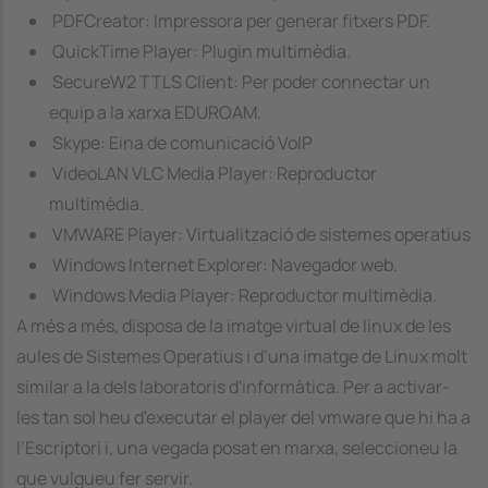
PDFCreator: Impressora per generar fitxers PDF.
QuickTime Player: Plugin multimèdia.
SecureW2 TTLS Client: Per poder connectar un
equip a la xarxa EDUROAM.
Skype: Eina de comunicació VoIP
VideoLAN VLC Media Player: Reproductor
multimèdia.
VMWARE Player: Virtualització de sistemes operatius
Windows Internet Explorer: Navegador web.
Windows Media Player: Reproductor multimèdia.
A més a més, disposa de la imatge virtual de linux de les
aules de Sistemes Operatius i d’una imatge de Linux molt
similar a la dels laboratoris d'informàtica. Per a activar-
les tan sol heu d'executar el player del vmware que hi ha a
l’Escriptori i, una vegada posat en marxa, seleccioneu la
que vulgueu fer servir.