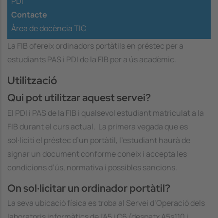
PDI
Contacte
Àrea de docència TIC
La FIB ofereix ordinadors portàtils en préstec per a
estudiants PAS i PDI de la FIB per a ús acadèmic.
Utilització
Qui pot utilitzar aquest servei?
El PDI i PAS de la FIB i qualsevol estudiant matriculat a la
FIB durant el curs actual. La primera vegada que es
sol·liciti el préstec d’un portàtil, l’estudiant haurà de
signar un document conforme coneix i accepta les
condicions d’ús, normativa i possibles sancions.
On sol·licitar un ordinador portàtil?
La seva ubicació física es troba al Servei d’Operació dels
laboratoris informàtics de l'A5 i C6 (despatx A5s110 i