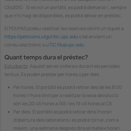
C6s305). Si es vol un portàtil, es podrà demanar i, sempre
que n’hi hagi de disponibles, es podrà deixar en préstec.
El PDI/PAS podeu realitzar les reserves obrint un tiquet a
https://peticions.utgcntic.upc.edu
o bé enviant un
correu electrònic a
uTIC.fib@upc.edu
Quant temps dura el préstec?
Estudiants
: Aquest servei s’ofereix durant els períodes
lectius. Es poden prestar per hores o per dies.
Per hores: El portàtil es podrà retirar des de les 8:00
hores i l’hora límit per a realitzar la seva devolució
són les 20:45 hores a l'A5 i les 19:45 hores al C6.
Per dies: El portàtil es podrà retirar dins l'horari
d'obertura dels laboratoris i es podrà tornar, com a
màxim, una setmana després dins el mateix horari.