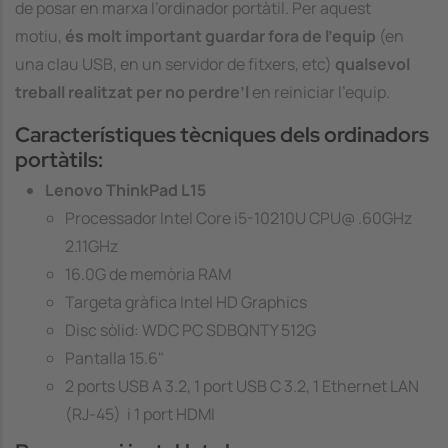
de posar en marxa l’ordinador portàtil. Per aquest
motiu,
és molt important guardar fora de l’equip
(en
una clau USB, en un servidor de fitxers, etc)
qualsevol
treball realitzat per no perdre’l
en reiniciar l’equip.
Característiques tècniques dels ordinadors
portàtils:
Lenovo ThinkPad L15
Processador Intel Core i5-10210U CPU@ .60GHz
2.11GHz
16.0G de memòria RAM
Targeta gràfica Intel HD Graphics
Disc sòlid: WDC PC SDBQNTY 512G
Pantalla 15.6"
2 ports USB A 3.2, 1 port USB C 3.2, 1 Ethernet LAN
(RJ-45) i 1 port HDMI