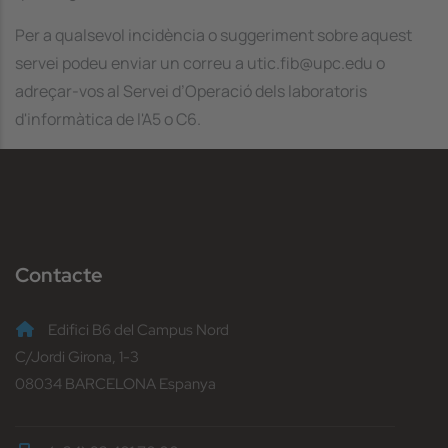
Per a qualsevol incidència o suggeriment sobre aquest
servei podeu enviar un correu a utic.fib@upc.edu o
adreçar-vos al Servei d’Operació dels laboratoris
d'informàtica de l'A5 o C6.
Contacte
Edifici B6 del Campus Nord
C/Jordi Girona, 1-3
08034 BARCELONA Espanya