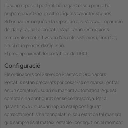
l’usuari reposi el portàtil, bé pagant el seu preu o bé
proporcionant-ne un altre d'iguals característiques.
Si l'usuari es negués a la reposició o, si s’escau, reparació
del dany causat al portàtil, s’aplicaran restriccions
temporals o definitives en l'ús dels sistemes i, fins i tot,
l'inici d'un procés disciplinari.
El preu aproximat del portàtil és de 1.100€.
Configuració
Els ordinadors del Servei de Préstec d’Ordinadors
Portàtils estan preparats per posar-se en marxa i entrar
en un compte d’usuari de manera automàtica. Aquest
compte s’ha configurat sense contrasenya. Per a
garantir que un usuari rep un equip configurat
correctament, s’ha “congelat” el seu estat de tal manera
que sempre és el mateix, estable i conegut, en el moment