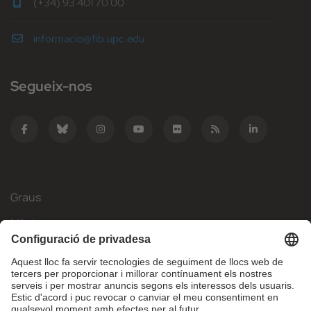
(+34) 93 401 70 00
informacio@fib.upc.edu
Segueix-nos
Graus
Màsters
Mobilitat Internacional
Recerca
Empresa