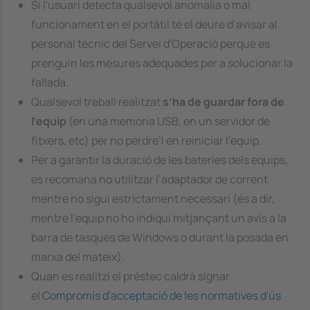
Si l'usuari detecta qualsevol anomalia o mal
funcionament en el portàtil té el deure d’avisar al
personal tècnic del Servei d'Operació perquè es
prenguin les mesures adequades per a solucionar la
fallada.
Qualsevol treball realitzat
s’ha de guardar fora de
l’equip
(en una memoria USB, en un servidor de
fitxers, etc) per no perdre’l en reiniciar l’equip.
Per a garantir la duració de les bateries dels equips,
es recomana no utilitzar l’adaptador de corrent
mentre no sigui estrictament necessari (és a dir,
mentre l’equip no ho indiqui mitjançant un avís a la
barra de tasques de Windows o durant la posada en
marxa del mateix).
Quan es realitzi el préstec caldrà signar
el
Compromís d'acceptació de les normatives d'ús