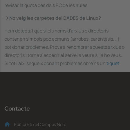
revisar la quota des dels PC de les aules.
No veig les carpetes del DADES de Linux?
Hem detectat que si els noms d'arxius o directoris
contenen símbols poc comuns (arrobes, parèntesis, ..)
pot donar problemes. Prova a renombrar aquests arxius o
directoris i torna a accedir al servei a veure si ja ho veus.
Si tot i així segueix donant problemes obre'ns un
tiquet
.
Contacte
Edifici B6 del Campus Nord