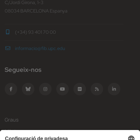
C/Jordi Girona, 1-3
08034 BARCELONA Espanya
(+34) 93 401 70 00
informacio@fib.upc.edu
Segueix-nos
Graus
Màsters