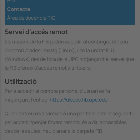
PDI
Contacte
Àrea de docència TIC
Servei d'accés remot
Els usuaris de la FIB poden accedir al contingut del seu
directori
/dades
i
/assig
(Linux), i de la unitat
F:
i
I:
(Windows) des de fora de la UPC mitjançant el servei que
la FIB ofereix d'accés remot als fitxers.
Utilització
Per a accedir al compte personal d'usuari es fa
mitjançant l'enllaç:
https://discos.fib.upc.edu
Quan entreu us apareixerà una pantalla com la següent i
per accedir/penjar fitxers remots, és a dir, accessibles
des de les aules, heu d'anar a la carpeta FIB.