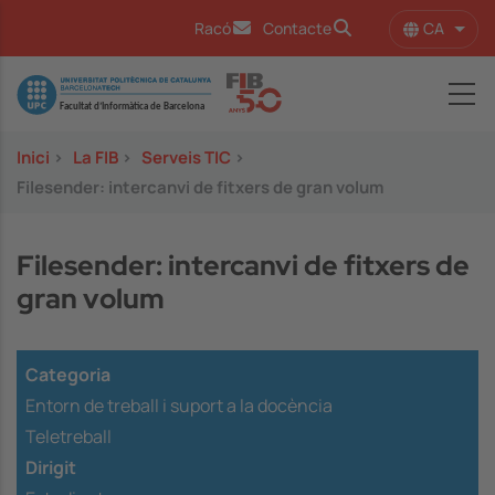
Vés al contingut
CA
Racó
Contacte
Llist
Image
Inici
>
La FIB
>
Serveis TIC
>
Filesender: intercanvi de fitxers de gran volum
Filesender: intercanvi de fitxers de
gran volum
Categoria
Entorn de treball i suport a la docència
Teletreball
Dirigit