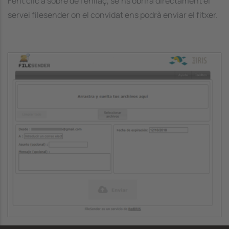
Fent clic a sobre de l’enllaç, se’ns obrirà directament el
servei filesender on el convidat ens podrà enviar el fitxer.
Image