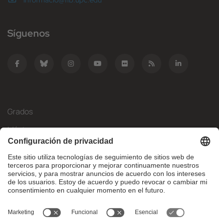
informacio@fib.upc.edu
Síguenos
Grados
Másteres
Movilidad Internacional
Investigación
Empresa
La FIB