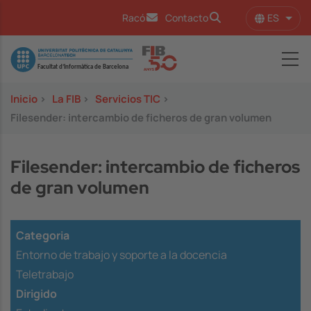
Pasar al contenido principal
ES
Racó
Contacto
Lista
Image
Inicio
>
La FIB
>
Servicios TIC
>
Filesender: intercambio de ficheros de gran volumen
Filesender: intercambio de ficheros
de gran volumen
Categoria
Entorno de trabajo y soporte a la docencia
Teletrabajo
Dirigido