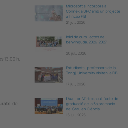
Microsoft s'incorpora a
Connèxia UPC amb un projecte
a l'inLab FIB
21 jul., 2026
Inici de curs i actes de
benvinguda, 2026-2027
20 jul., 2026
es 13.00 h,
Estudiants i professors de la
Tongji University visiten la FIB
17 jul., 2026
L’Auditori Vèrtex acull l’acte de
urats
de
graduació de la 6a promoció
del Grau en Ciència i
Enginyeria de Dades
16 jul., 2026