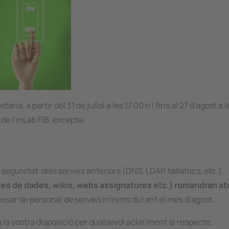
a, a partir del 31 de juliol a les 17.00 h i fins al 27 d'agost a l
de l’inLab FIB, excepte:
i seguretat dels serveis anteriors (DNS, LDAP, tallafocs, etc.).
ases de dades, wikis, webs assignatures etc.) romandran at
sposar de personal de serveis mínims durant el mes d’agost.
la vostra disposició per qualsevol aclariment al respecte.