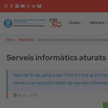
Vés al contingut
Continguts
Image
Graus
Màsters
Inici
>
Notícies
>
Serveis informàtics aturats com a mesur
Serveis informàtics aturats
Des del 31 de juliol a les 17.00 h i fins al 27 
correu i un conjunt reduït de serveis informàt
24 jul., 2018
Image