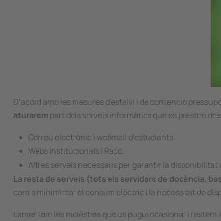
D’acord amb les mesures d’estalvi i de contenció pressupostàri
aturarem
part dels serveis informàtics que es presten des 
Correu electrònic i webmail d’estudiants.
Webs Institucionals i Racó.
Altres serveis necessaris per garantir la disponibilitat 
La resta de serveis (tots els servidors de docència, b
cara a minimitzar el consum elèctric i la necessitat de di
Lamentem les molèsties que us pugui ocasionar i restem a 