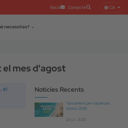
CA
Racó
Contacte
Llist
è necessites?
t el mes d'agost
, el
Notícies Recents
Tancament per vacances
d'estiu 2026
22 jul., 2026