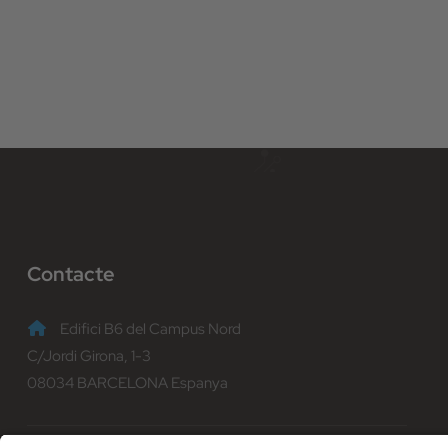
Contacte
Edifici B6 del Campus Nord
C/Jordi Girona, 1-3
08034 BARCELONA Espanya