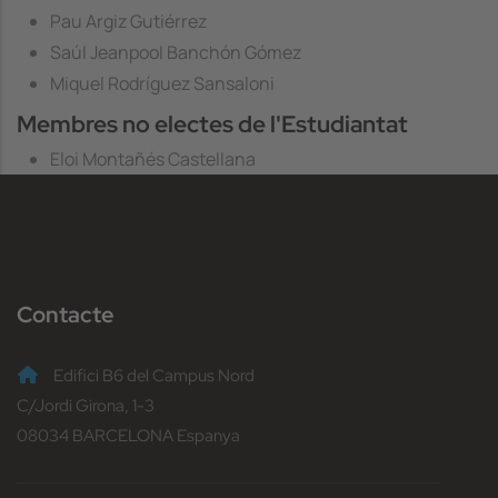
Pau Argiz Gutiérrez
Saúl Jeanpool Banchón Gómez
Miquel Rodríguez Sansaloni
Membres no electes de l'Estudiantat
Eloi Montañés Castellana
Contacte
Edifici B6 del Campus Nord
C/Jordi Girona, 1-3
08034 BARCELONA Espanya