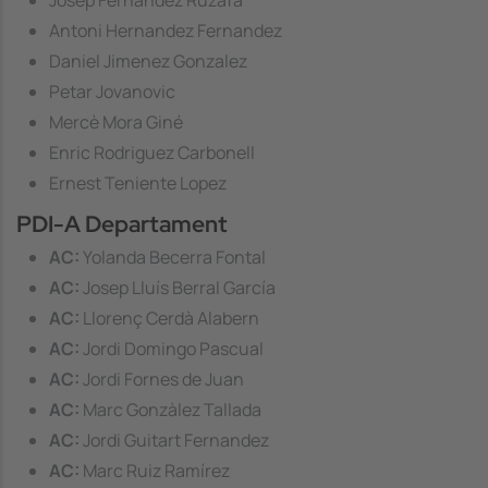
Josep Fernàndez Ruzafa
Antoni Hernandez Fernandez
Daniel Jimenez Gonzalez
Petar Jovanovic
Mercè Mora Giné
Enric Rodriguez Carbonell
Ernest Teniente Lopez
PDI-A Departament
AC:
Yolanda Becerra Fontal
AC:
Josep Lluís Berral García
AC:
Llorenç Cerdà Alabern
AC:
Jordi Domingo Pascual
AC:
Jordi Fornes de Juan
AC:
Marc Gonzàlez Tallada
AC:
Jordi Guitart Fernandez
AC:
Marc Ruiz Ramírez