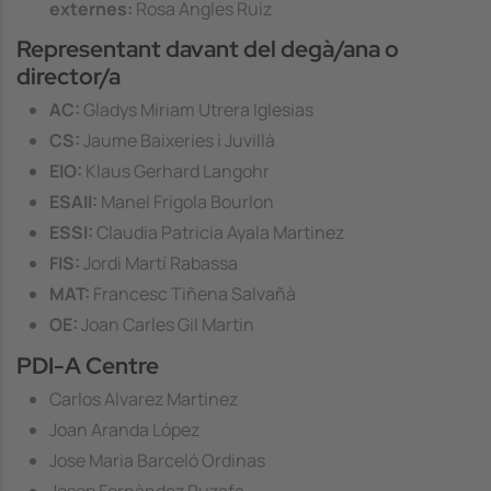
externes:
Rosa Angles Ruiz
Representant davant del degà/ana o
director/a
AC:
Gladys Miriam Utrera Iglesias
CS:
Jaume Baixeries i Juvillà
EIO:
Klaus Gerhard Langohr
ESAII:
Manel Frigola Bourlon
ESSI:
Claudia Patricia Ayala Martinez
FIS:
Jordi Martí Rabassa
MAT:
Francesc Tiñena Salvañà
OE:
Joan Carles Gil Martin
PDI-A Centre
Carlos Alvarez Martinez
Joan Aranda López
Jose Maria Barceló Ordinas