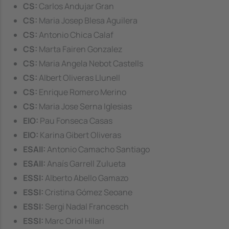
CS:
Carlos Andujar Gran
CS:
Maria Josep Blesa Aguilera
CS:
Antonio Chica Calaf
CS:
Marta Fairen Gonzalez
CS:
Maria Angela Nebot Castells
CS:
Albert Oliveras Llunell
CS:
Enrique Romero Merino
CS:
Maria Jose Serna Iglesias
EIO:
Pau Fonseca Casas
EIO:
Karina Gibert Oliveras
ESAII:
Antonio Camacho Santiago
ESAII:
Anaís Garrell Zulueta
ESSI:
Alberto Abello Gamazo
ESSI:
Cristina Gómez Seoane
ESSI:
Sergi Nadal Francesch
ESSI:
Marc Oriol Hilari