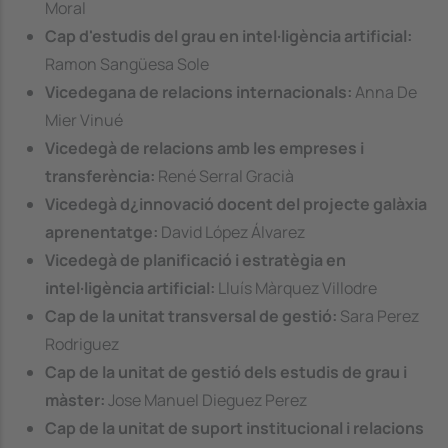
Moral
Cap d'estudis del grau en intel·ligència artificial:
Ramon Sangüesa Sole
Vicedegana de relacions internacionals:
Anna De
Mier Vinué
Vicedegà de relacions amb les empreses i
transferència:
René Serral Gracià
Vicedegà d¿innovació docent del projecte galàxia
aprenentatge:
David López Álvarez
Vicedegà de planificació i estratègia en
intel·ligència artificial:
Lluís Màrquez Villodre
Cap de la unitat transversal de gestió:
Sara Perez
Rodriguez
Cap de la unitat de gestió dels estudis de grau i
màster:
Jose Manuel Dieguez Perez
Cap de la unitat de suport institucional i relacions