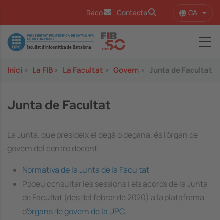
Vés al contingut
CA
Racó
Contacte
Llist
Image
Inici
>
La FIB
>
La Facultat
>
Govern
>
Junta de Facultat
Junta de Facultat
La Junta, que presideix el degà o degana, és l'òrgan de
govern del centre docent.
Normativa de la Junta de la Facultat
Podeu consultar les sessions i els acords de la Junta
de Facultat (des del febrer de 2020) a la plataforma
d'
òrgans de govern de la UPC
.