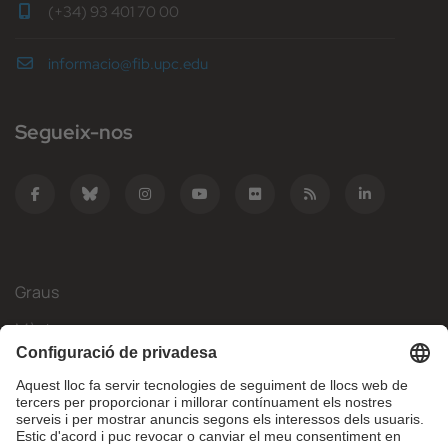
(+34) 93 401 70 00
informacio@fib.upc.edu
Segueix-nos
Graus
Màsters
Mobilitat Internacional
Recerca
Empresa