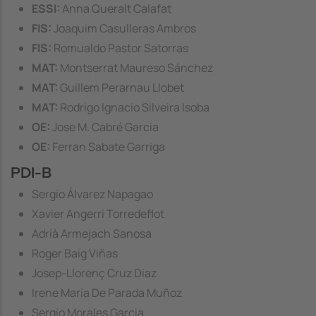
ESSI:
Anna Queralt Calafat
FIS:
Joaquim Casulleras Ambros
FIS:
Romualdo Pastor Satorras
MAT:
Montserrat Maureso Sánchez
MAT:
Guillem Perarnau Llobet
MAT:
Rodrigo Ignacio Silveira Isoba
OE:
Jose M. Cabré Garcia
OE:
Ferran Sabate Garriga
PDI-B
Sergio Álvarez Napagao
Xavier Angerri Torredeflot
Adrià Armejach Sanosa
Roger Baig Viñas
Josep-Llorenç Cruz Diaz
Irene María De Parada Muñoz
Sergio Morales Garcia