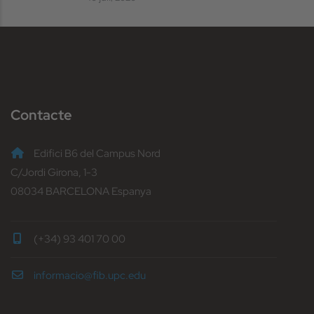
Contacte
Edifici B6 del Campus Nord
C/Jordi Girona, 1-3
08034 BARCELONA Espanya
(+34) 93 401 70 00
informacio@fib.upc.edu