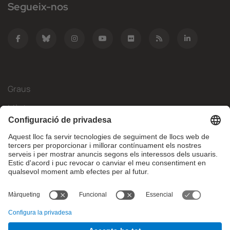
Segueix-nos
Graus
Màsters
Mobilitat Internacional
Recerca
Empresa
La FIB
Què necessites?