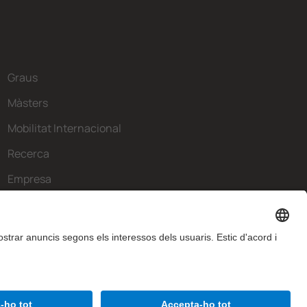
Graus
Màsters
Mobilitat Internacional
Recerca
Empresa
La FIB
Què necessites?