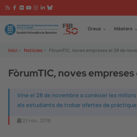
Vés al contingut
Continguts
Image
Graus
Màsters
Inici
>
Notícies
>
FòrumTIC, noves empreses el 28 de nov
FòrumTIC, noves empreses 
Vine el 28 de novembre a conèixer les millors 
als estudiants de trobar ofertes de pràctiques
23 nov., 2018
Image