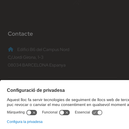
Contacte
Edifici B6 del Campus Nord
C/Jordi Girona, 1-3
08034 BARCELONA Espanya
(+34) 93 401 70 00
informacio@fib.upc.edu