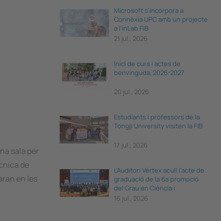
Microsoft s'incorpora a
Connèxia UPC amb un projecte
a l'inLab FIB
21 jul., 2026
Inici de curs i actes de
benvinguda, 2026-2027
20 jul., 2026
Estudiants i professors de la
Tongji University visiten la FIB
17 jul., 2026
na sala per
ècnica de
L’Auditori Vèrtex acull l’acte de
aran en les
graduació de la 6a promoció
del Grau en Ciència i
Enginyeria de Dades
16 jul., 2026