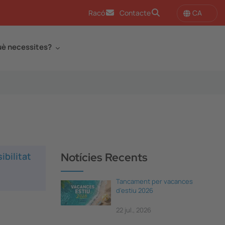
CA
Racó
Contacte
è necessites?
ibilitat
Notícies Recents
Tancament per vacances
d'estiu 2026
22 jul., 2026