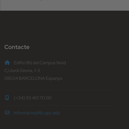
Contacte
Edifici B6 del Campus Nord
C/Jordi Girona, 1-3
08034 BARCELONA Espanya
(+34) 93 401 70 00
informacio@fib.upc.edu