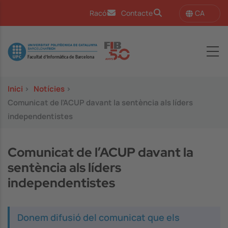
Vés al contingut
CA
Racó
Contacte
Image
Inici
>
Notícies
>
Comunicat de l’ACUP davant la sentència als líders
independentistes
Comunicat de l’ACUP davant la
sentència als líders
independentistes
Donem difusió del comunicat que els