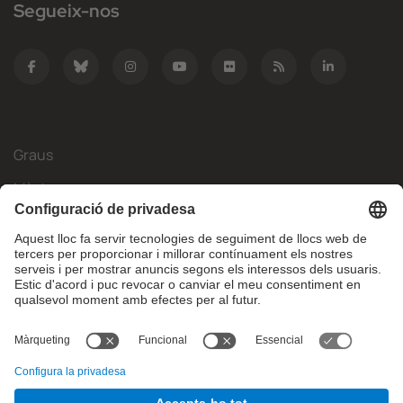
Segueix-nos
Graus
Màsters
Mobilitat Internacional
Recerca
Empresa
La FIB
Què necessites?