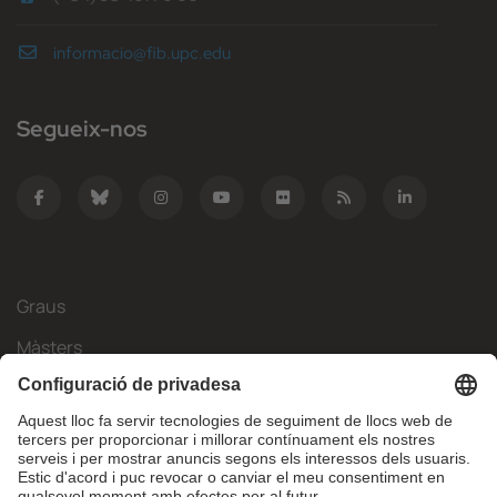
informacio@fib.upc.edu
Segueix-nos
Graus
Màsters
Mobilitat Internacional
Recerca
Empresa