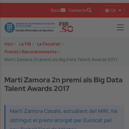
Vés al contingut
CA
Racó
Contacte
Llist
Image
Inici
>
La FIB
>
La Facultat
>
Premis i Reconeixements
>
Martí Zamora 2n premi als Big Data Talent Awards 2017
Martí Zamora 2n premi als Big Data
Talent Awards 2017
Martí Zamora Casals, estudiant del MIRI, ha
obtingut el premi atorgat per Eurocat pel