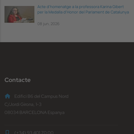
Acte d’homenatge a la professora Karina Gibert
per la Medalla d’Honor del Parlament de Catalunya
08 jun, 2026
Contacte
Edifici B6 del Campus Nord
C/Jordi Girona, 1-3
08034 BARCELONA Espanya
(+34) 93 401 70 00