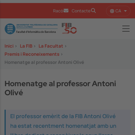
Vés al contingut
CA
Racó
Contacte
Llist
Image
Inici
>
La FIB
>
La Facultat
>
Premis i Reconeixements
>
Homenatge al professor Antoni Olivé
Homenatge al professor Antoni
Olivé
El professor emèrit de la FIB Antoni Olivé
ha estat recentment homenatjat amb un