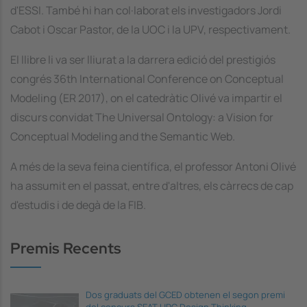
d'ESSI. També hi han col·laborat els investigadors Jordi
Cabot i Oscar Pastor, de la UOC i la UPV, respectivament.
El llibre li va ser lliurat a la darrera edició del prestigiós
congrés 36th International Conference on Conceptual
Modeling (ER 2017), on el catedràtic Olivé va impartir el
discurs convidat The Universal Ontology: a Vision for
Conceptual Modeling and the Semantic Web.
A més de la seva feina científica, el professor Antoni Olivé
ha assumit en el passat, entre d'altres, els càrrecs de cap
d'estudis i de degà de la FIB.
Premis Recents
Dos graduats del GCED obtenen el segon premi
del concurs SEAT UPC Design Thinking