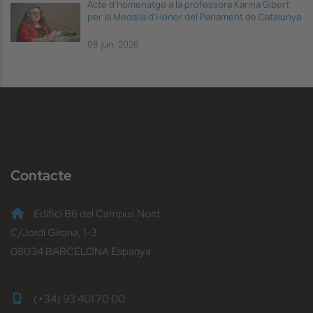
Acte d’homenatge a la professora Karina Gibert
per la Medalla d’Honor del Parlament de Catalunya
08 jun, 2026
Contacte
Edifici B6 del Campus Nord
C/Jordi Girona, 1-3
08034 BARCELONA Espanya
(+34) 93 401 70 00