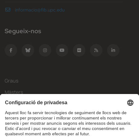
informacio@fib.upc.edu
Segueix-nos
Graus
Màsters
Mobilitat Internacional
Recerca
Empresa
La FIB