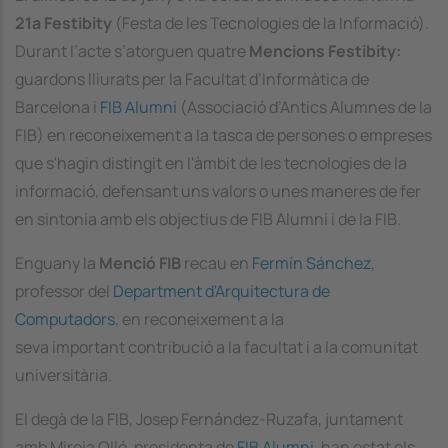
21a
Festibity
(Festa de les Tecnologies de la Informació).
Durant l’acte s’atorguen quatre
Mencions Festibity:
guardons lliurats per la Facultat d’Informàtica de
Barcelona i
FIB Alumni
(Associació d’Antics Alumnes de la
FIB) en reconeixement a la tasca de persones o empreses
que s'hagin distingit en l'àmbit de les tecnologies de la
informació, defensant uns valors o unes maneres de fer
en sintonia amb els objectius de FIB Alumni i de la FIB.
Enguany la
Menció FIB
recau en
Fermín Sánchez
,
professor del
Department d'Arquitectura de
Computadors
, en reconeixement a la
seva important contribució a la facultat i a la comunitat
universitària.
El degà de la FIB, Josep Fernández-Ruzafa, juntament
amb Mireia Ollé, presidenta de
FIB Alumni
, han estat els