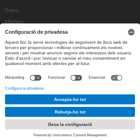
Graus
Màsters
Mobilitat Internacional
Recerca
Empresa
La FIB
Què necessites?
© Facultat d'Informàtica de Barcelona - Universitat Politècnica
de Catalunya - BarcelonaTech
Contacte
Avís legal
Configuració de privadesa