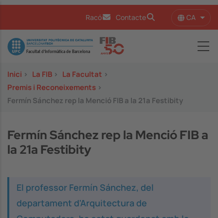
Vés al contingut
CA
Racó
Contacte
Llist
Image
Inici
>
La FIB
>
La Facultat
>
Premis i Reconeixements
>
Fermín Sánchez rep la Menció FIB a la 21a Festibity
Fermín Sánchez rep la Menció FIB a
la 21a Festibity
El professor Fermín Sánchez, del
departament d'Arquitectura de